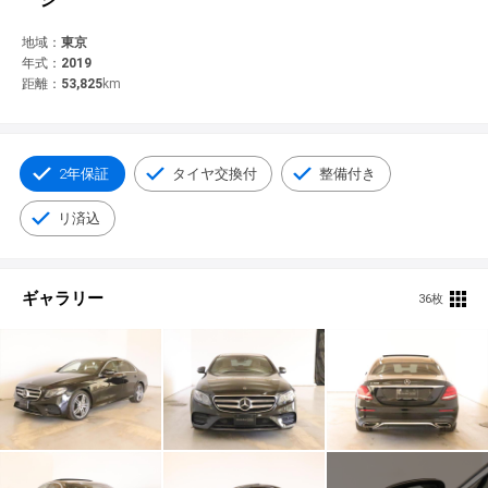
© 2021 YANASE & CO.,LTD. ALL RIGHTS RESERVED.
新車情報
地域：
東京
年式：
2019
距離：
53,825
km
2年保証
タイヤ交換付
整備付き
リ済込
ギャラリー
36枚