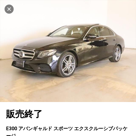
マイリストに追加
設定中
1035台
電話で問い合わせ（無料）
車を探す
世田谷桜丘
サーティファイドカーセンター
中古車検索
アカウント
キャンセル
販売店情報
販売店検索
ログイン
アフターサービス
エリア別最新ニュース
マイアカウント
アフターサービス
企業情報
地図を見る
品質と保証
マイリスト
車検／定期点検
企業概要
リンク
在庫一覧
ローン・リース
保存した検索条件
コーティング
業績決算情報
ヤナセ認定中古車
プライバシーポリシー
ソーシャルメディアポリシー
自動車保険
問合せ履歴
タイヤ交換
プレスリリース
BMW認定中古車
利用規約
会社概要
キャンセル
販売終了
カタログ情報
アカウントの確認・編集
ボディ修理
ヤナセの歴史
フォルクスワーゲン認定中古車
金融商品の勧誘方針
古物営業法に基づく表示
ログアウト
エンジンオイル
採用情報
AUDI認定中古車
退会について
E300 アバンギャルド スポーツ エクスクルーシブパッケ
ージ
女性活躍・次世代育成
ポルシェ認定中古車