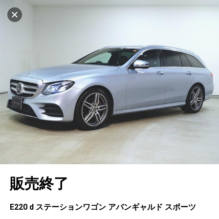
設定中
966台
キャンセル
車を探す
堺南
サーティファイドカーセンター
中古車検索
アカウント
販売店情報
販売店検索
ログイン
アフターサービス
エリア別最新ニュース
マイアカウント
アフターサービス
企業情報
地図を見る
品質と保証
マイリスト
車検／定期点検
企業概要
リンク
在庫一覧
ローン・リース
保存した検索条件
コーティング
業績決算情報
ヤナセ認定中古車
プライバシーポリシー
ソーシャルメディアポリシー
自動車保険
問合せ履歴
タイヤ交換
プレスリリース
BMW認定中古車
利用規約
会社概要
キャンセル
販売終了
カタログ情報
アカウントの確認・編集
ボディ修理
ヤナセの歴史
フォルクスワーゲン認定中古車
金融商品の勧誘方針
古物営業法に基づく表示
ログアウト
エンジンオイル
採用情報
AUDI認定中古車
退会について
E220 d ステーションワゴン アバンギャルド スポーツ
女性活躍・次世代育成
ポルシェ認定中古車