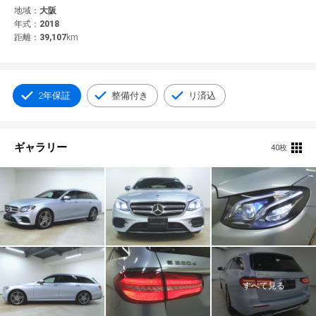
© 2021 YANASE & CO.,LTD. ALL RIGHTS RESERVED.
地域：
大阪
年式：
2018
新車情報
距離：
39,107
km
2年保証
整備付き
リ済込
ギャラリー
40枚