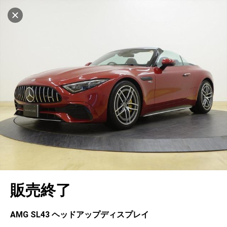
マイリストに追加
設定中
997台
電話で問い合わせ（無料）
車を探す
熊本
サーティファイドカーセンター
中古車検索
アカウント
キャンセル
販売店情報
販売店検索
ログイン
アフターサービス
エリア別最新ニュース
マイアカウント
アフターサービス
企業情報
地図を見る
品質と保証
マイリスト
車検／定期点検
企業概要
リンク
在庫一覧
ローン・リース
保存した検索条件
コーティング
業績決算情報
ヤナセ認定中古車
プライバシーポリシー
ソーシャルメディアポリシー
自動車保険
問合せ履歴
タイヤ交換
プレスリリース
BMW認定中古車
利用規約
会社概要
キャンセル
販売終了
カタログ情報
アカウントの確認・編集
ボディ修理
ヤナセの歴史
フォルクスワーゲン認定中古車
金融商品の勧誘方針
古物営業法に基づく表示
ログアウト
エンジンオイル
採用情報
AUDI認定中古車
退会について
AMG SL43 ヘッドアップディスプレイ
女性活躍・次世代育成
ポルシェ認定中古車