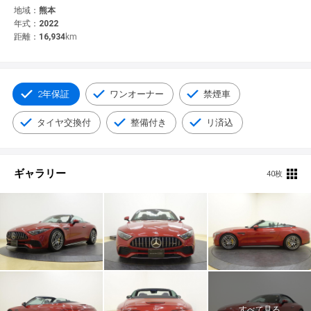
© 2021 YANASE & CO.,LTD. ALL RIGHTS RESERVED.
地域：
熊本
年式：
2022
新車情報
距離：
16,934
km
2年保証
ワンオーナー
禁煙車
タイヤ交換付
整備付き
リ済込
ギャラリー
40枚