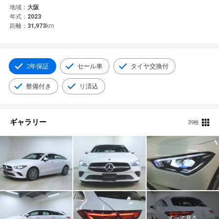
© 2021 YANASE & CO.,LTD. ALL RIGHTS RESERVED.
地域：
大阪
年式：
2023
新車情報
距離：
31,973
km
2年保証
セール車
タイヤ交換付
整備付き
リ済込
ギャラリー
39枚