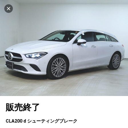
マイリストに追加
設定中
1031台
電話で問い合わせ（無料）
車を探す
茨木
サーティファイドカーコーナー
中古車検索
アカウント
キャンセル
販売店情報
販売店検索
ログイン
アフターサービス
エリア別最新ニュース
マイアカウント
アフターサービス
企業情報
地図を見る
品質と保証
マイリスト
車検／定期点検
企業概要
リンク
在庫一覧
ローン・リース
保存した検索条件
コーティング
業績決算情報
ヤナセ認定中古車
プライバシーポリシー
ソーシャルメディアポリシー
自動車保険
問合せ履歴
タイヤ交換
プレスリリース
BMW認定中古車
利用規約
会社概要
キャンセル
販売終了
カタログ情報
アカウントの確認・編集
ボディ修理
ヤナセの歴史
フォルクスワーゲン認定中古車
金融商品の勧誘方針
古物営業法に基づく表示
ログアウト
エンジンオイル
採用情報
AUDI認定中古車
退会について
CLA200 d シューティングブレーク
女性活躍・次世代育成
ポルシェ認定中古車