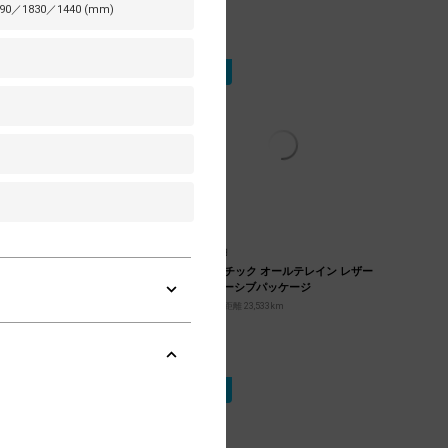
690／1830／1440 (mm)
先行販売
511.7
万円
ペ AMGダイナミ
C220 d 4マチック オールテレイン レザー
エクスクルーシブパッケージ
,173km
兵庫
2022
距離 23,533km
キーレスゴー
盗難防止
先行販売
衝突被害軽減ブレーキ