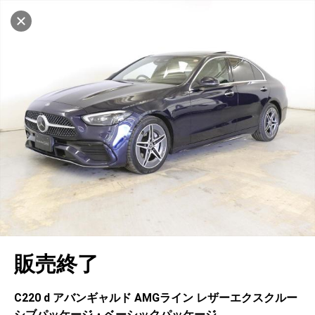
マイリストに追加
設定中
1029台
電話で問い合わせ（無料）
車を探す
世田谷桜丘
サーティファイドカーセンター
中古車検索
アカウント
キャンセル
販売店情報
販売店検索
ログイン
アフターサービス
エリア別最新ニュース
マイアカウント
アフターサービス
企業情報
地図を見る
品質と保証
マイリスト
車検／定期点検
企業概要
リンク
在庫一覧
ローン・リース
保存した検索条件
コーティング
業績決算情報
ヤナセ認定中古車
プライバシーポリシー
ソーシャルメディアポリシー
自動車保険
問合せ履歴
タイヤ交換
プレスリリース
BMW認定中古車
利用規約
会社概要
キャンセル
販売終了
カタログ情報
アカウントの確認・編集
ボディ修理
ヤナセの歴史
フォルクスワーゲン認定中古車
金融商品の勧誘方針
古物営業法に基づく表示
ログアウト
エンジンオイル
採用情報
AUDI認定中古車
退会について
C220 d アバンギャルド AMGライン レザーエクスクルー
シブパッケージ・ベーシックパッケージ
女性活躍・次世代育成
ポルシェ認定中古車