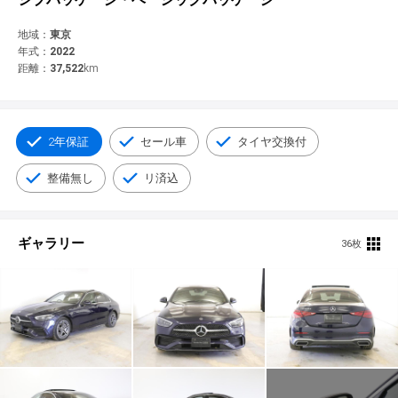
© 2021 YANASE & CO.,LTD. ALL RIGHTS RESERVED.
新車情報
地域：
東京
年式：
2022
距離：
37,522
km
2年保証
セール車
タイヤ交換付
整備無し
リ済込
ギャラリー
36枚