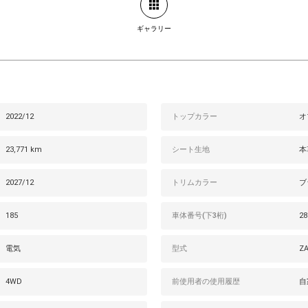
ギャラリー
341.0
347.8
万円
万円
EQA250 エディション1
E300 アバンギ
ルーシブパッケ
群馬
2021
距離 37,295km
大阪
2019
距離 23
2022/12
トップカラー
オ
新着
先行販売
23,771 km
シート生地
本
2027/12
トリムカラー
ブ
185
車体番号(下3桁)
28
電気
型式
ZA
1,244.2
1,481.2
万円
万円
TIC+ AMG
AMG SL43 ヘッドアップディスプレイ
G400 d AM
4WD
前使用者の使用履歴
自
ジ
アリーパッケージ・
兵庫
2025
距離 5,232km
グラム
栃木
2023
距離 22