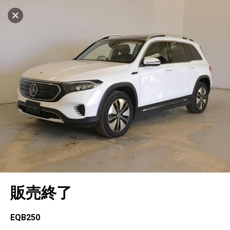
マイリストに追加
設定中
996台
電話で問い合わせ（無料）
車を探す
高崎
サーティファイドカーセンター
中古車検索
アカウント
キャンセル
販売店情報
販売店検索
ログイン
アフターサービス
エリア別最新ニュース
マイアカウント
アフターサービス
企業情報
地図を見る
品質と保証
マイリスト
車検／定期点検
企業概要
リンク
在庫一覧
ローン・リース
保存した検索条件
コーティング
業績決算情報
ヤナセ認定中古車
プライバシーポリシー
ソーシャルメディアポリシー
自動車保険
問合せ履歴
タイヤ交換
プレスリリース
BMW認定中古車
利用規約
会社概要
キャンセル
販売終了
カタログ情報
アカウントの確認・編集
ボディ修理
ヤナセの歴史
フォルクスワーゲン認定中古車
金融商品の勧誘方針
古物営業法に基づく表示
ログアウト
エンジンオイル
採用情報
AUDI認定中古車
退会について
EQB250
女性活躍・次世代育成
ポルシェ認定中古車