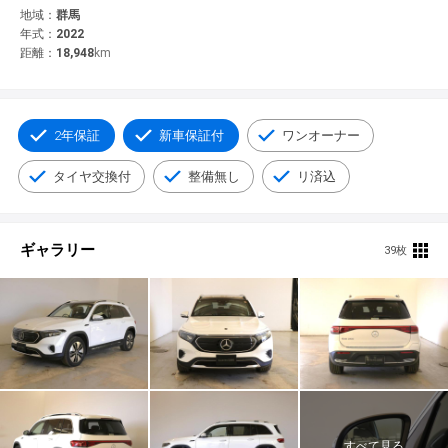
© 2021 YANASE & CO.,LTD. ALL RIGHTS RESERVED.
地域：
群馬
年式：
2022
新車情報
距離：
18,948
km
2年保証
新車保証付
ワンオーナー
タイヤ交換付
整備無し
リ済込
ギャラリー
39枚