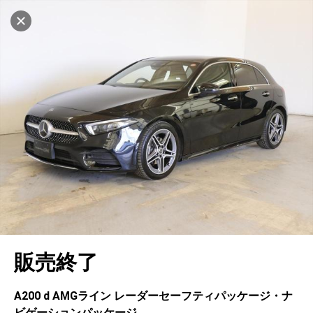
マイリストに追加
設定中
997台
電話で問い合わせ（無料）
車を探す
戸塚
サーティファイドカーセンター
中古車検索
アカウント
キャンセル
販売店情報
販売店検索
ログイン
アフターサービス
エリア別最新ニュース
マイアカウント
アフターサービス
企業情報
地図を見る
品質と保証
マイリスト
車検／定期点検
企業概要
リンク
在庫一覧
ローン・リース
保存した検索条件
コーティング
業績決算情報
ヤナセ認定中古車
プライバシーポリシー
ソーシャルメディアポリシー
自動車保険
問合せ履歴
タイヤ交換
プレスリリース
BMW認定中古車
利用規約
会社概要
キャンセル
販売終了
カタログ情報
アカウントの確認・編集
ボディ修理
ヤナセの歴史
フォルクスワーゲン認定中古車
金融商品の勧誘方針
古物営業法に基づく表示
ログアウト
エンジンオイル
採用情報
AUDI認定中古車
退会について
A200 d AMGライン レーダーセーフティパッケージ・ナ
ビゲーションパッケージ
女性活躍・次世代育成
ポルシェ認定中古車