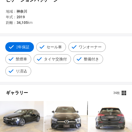
© 2021 YANASE & CO.,LTD. ALL RIGHTS RESERVED.
新車情報
地域：
神奈川
年式：
2019
距離：
34,105
km
2年保証
セール車
ワンオーナー
禁煙車
タイヤ交換付
整備付き
リ済込
ギャラリー
34枚