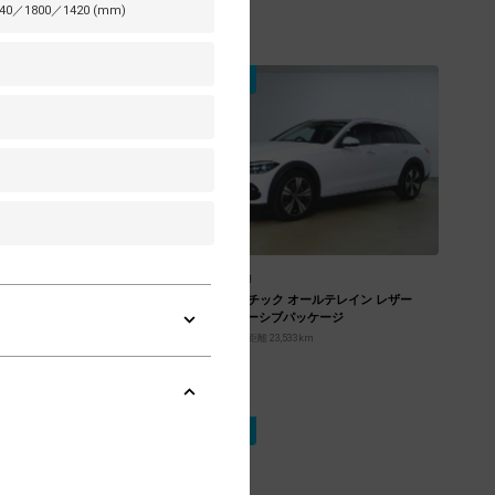
440／1800／1420 (mm)
先行販売
511.7
万円
ペ AMGダイナミ
C220 d 4マチック オールテレイン レザー
エクスクルーシブパッケージ
,173km
兵庫
2022
距離 23,533km
キーレスゴー
盗難防止
先行販売
衝突被害軽減ブレーキ