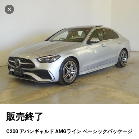
設定中
1002台
キャンセル
車を探す
府中
サーティファイドカーセンター
中古車検索
アカウント
販売店情報
販売店検索
ログイン
アフターサービス
エリア別最新ニュース
マイアカウント
アフターサービス
企業情報
地図を見る
品質と保証
マイリスト
車検／定期点検
企業概要
リンク
在庫一覧
ローン・リース
保存した検索条件
コーティング
業績決算情報
ヤナセ認定中古車
プライバシーポリシー
ソーシャルメディアポリシー
自動車保険
問合せ履歴
タイヤ交換
プレスリリース
BMW認定中古車
利用規約
会社概要
キャンセル
販売終了
カタログ情報
アカウントの確認・編集
ボディ修理
ヤナセの歴史
フォルクスワーゲン認定中古車
金融商品の勧誘方針
古物営業法に基づく表示
ログアウト
エンジンオイル
採用情報
AUDI認定中古車
退会について
C200 アバンギャルド AMGライン ベーシックパッケージ
女性活躍・次世代育成
ポルシェ認定中古車