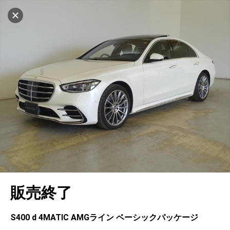
マイリストに追加
設定中
1032台
電話で問い合わせ（無料）
車を探す
東名川崎
サーティファイドカーセンター
中古車検索
アカウント
キャンセル
販売店情報
販売店検索
ログイン
アフターサービス
エリア別最新ニュース
マイアカウント
アフターサービス
企業情報
地図を見る
品質と保証
マイリスト
車検／定期点検
企業概要
リンク
在庫一覧
ローン・リース
保存した検索条件
コーティング
業績決算情報
ヤナセ認定中古車
プライバシーポリシー
ソーシャルメディアポリシー
自動車保険
問合せ履歴
タイヤ交換
プレスリリース
BMW認定中古車
利用規約
会社概要
キャンセル
販売終了
カタログ情報
アカウントの確認・編集
ボディ修理
ヤナセの歴史
フォルクスワーゲン認定中古車
金融商品の勧誘方針
古物営業法に基づく表示
ログアウト
エンジンオイル
採用情報
AUDI認定中古車
退会について
S400 d 4MATIC AMGライン ベーシックパッケージ
女性活躍・次世代育成
ポルシェ認定中古車