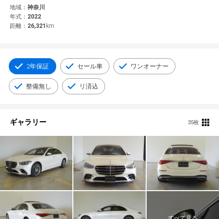
© 2021 YANASE & CO.,LTD. ALL RIGHTS RESERVED.
地域：
神奈川
年式：
2022
新車情報
距離：
26,321
km
2年保証
セール車
ワンオーナー
整備無し
リ済込
ギャラリー
35枚