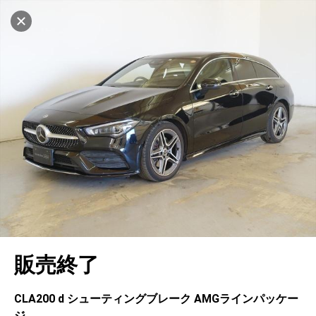
マイリストに追加
設定中
1001台
電話で問い合わせ（無料）
車を探す
川崎
サーティファイドカーセンター
中古車検索
アカウント
キャンセル
販売店情報
販売店検索
ログイン
アフターサービス
エリア別最新ニュース
マイアカウント
アフターサービス
企業情報
地図を見る
品質と保証
マイリスト
車検／定期点検
企業概要
リンク
在庫一覧
ローン・リース
保存した検索条件
コーティング
業績決算情報
ヤナセ認定中古車
プライバシーポリシー
ソーシャルメディアポリシー
自動車保険
問合せ履歴
タイヤ交換
プレスリリース
BMW認定中古車
利用規約
会社概要
キャンセル
販売終了
カタログ情報
アカウントの確認・編集
ボディ修理
ヤナセの歴史
フォルクスワーゲン認定中古車
金融商品の勧誘方針
古物営業法に基づく表示
ログアウト
エンジンオイル
採用情報
AUDI認定中古車
退会について
CLA200 d シューティングブレーク AMGラインパッケー
ジ
女性活躍・次世代育成
ポルシェ認定中古車