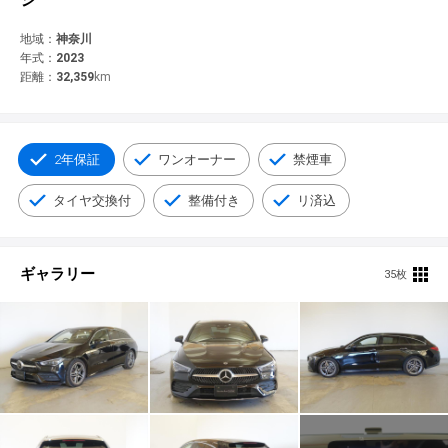
© 2021 YANASE & CO.,LTD. ALL RIGHTS RESERVED.
新車情報
地域：
神奈川
年式：
2023
距離：
32,359
km
2年保証
ワンオーナー
禁煙車
タイヤ交換付
整備付き
リ済込
ギャラリー
35枚