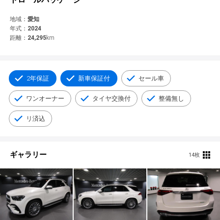
© 2021 YANASE & CO.,LTD. ALL RIGHTS RESERVED.
新車情報
地域：
愛知
年式：
2024
距離：
24,295
km
2年保証
新車保証付
セール車
ワンオーナー
タイヤ交換付
整備無し
リ済込
ギャラリー
14枚