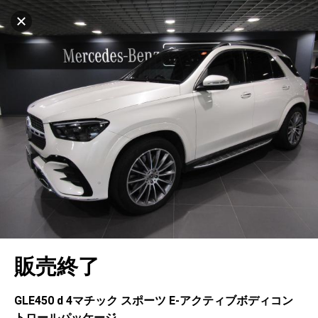
設定中
1044台
キャンセル
車を探す
名古屋中央
サーティファイドカーセンター
中古車検索
アカウント
販売店情報
販売店検索
ログイン
アフターサービス
エリア別最新ニュース
マイアカウント
アフターサービス
企業情報
地図を見る
品質と保証
マイリスト
車検／定期点検
企業概要
リンク
在庫一覧
ローン・リース
保存した検索条件
コーティング
業績決算情報
ヤナセ認定中古車
プライバシーポリシー
ソーシャルメディアポリシー
自動車保険
問合せ履歴
タイヤ交換
プレスリリース
BMW認定中古車
利用規約
会社概要
キャンセル
販売終了
カタログ情報
アカウントの確認・編集
ボディ修理
ヤナセの歴史
フォルクスワーゲン認定中古車
金融商品の勧誘方針
古物営業法に基づく表示
ログアウト
エンジンオイル
採用情報
AUDI認定中古車
退会について
GLE450 d 4マチック スポーツ E-アクティブボディコン
トロールパッケージ
女性活躍・次世代育成
ポルシェ認定中古車