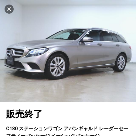
マイリストに追加
設定中
1032台
電話で問い合わせ（無料）
車を探す
楠
サーティファイドカーセンター
中古車検索
アカウント
キャンセル
販売店情報
販売店検索
ログイン
アフターサービス
エリア別最新ニュース
マイアカウント
アフターサービス
企業情報
地図を見る
品質と保証
マイリスト
車検／定期点検
企業概要
リンク
在庫一覧
ローン・リース
保存した検索条件
コーティング
業績決算情報
ヤナセ認定中古車
プライバシーポリシー
ソーシャルメディアポリシー
自動車保険
問合せ履歴
タイヤ交換
プレスリリース
BMW認定中古車
利用規約
会社概要
キャンセル
販売終了
カタログ情報
アカウントの確認・編集
ボディ修理
ヤナセの歴史
フォルクスワーゲン認定中古車
金融商品の勧誘方針
古物営業法に基づく表示
ログアウト
エンジンオイル
採用情報
AUDI認定中古車
退会について
C180 ステーションワゴン アバンギャルド レーダーセー
フティーパッケージ ベーシックパッケージ
女性活躍・次世代育成
ポルシェ認定中古車