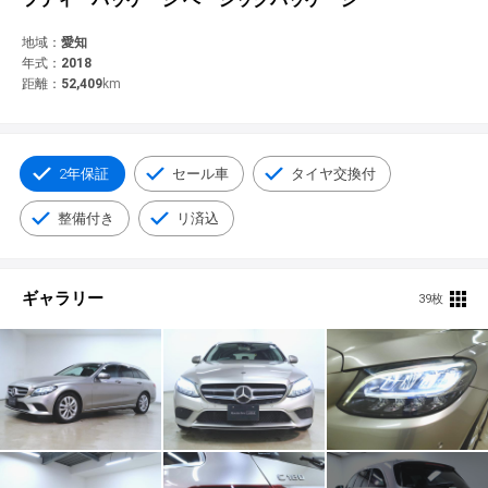
© 2021 YANASE & CO.,LTD. ALL RIGHTS RESERVED.
新車情報
地域：
愛知
年式：
2018
距離：
52,409
km
2年保証
セール車
タイヤ交換付
整備付き
リ済込
ギャラリー
39枚