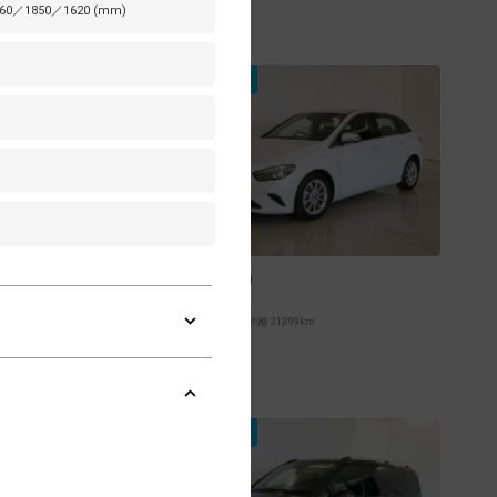
460／1850／1620 (mm)
先行販売
305.8
万円
ATIC AMGラインパッケー
B200 d
栃木
2022
距離 21,899km
842km
キーレスゴー
盗難防止
先行販売
衝突被害軽減ブレーキ