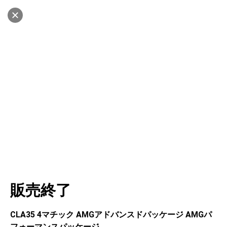
設定中
1032台
キャンセル
車を探す
神戸東灘
サーティファイドカーセンター
中古車検索
アカウント
販売店情報
販売店検索
ログイン
アフターサービス
エリア別最新ニュース
マイアカウント
アフターサービス
企業情報
地図を見る
品質と保証
マイリスト
車検／定期点検
企業概要
リンク
在庫一覧
ローン・リース
保存した検索条件
コーティング
業績決算情報
ヤナセ認定中古車
プライバシーポリシー
ソーシャルメディアポリシー
自動車保険
問合せ履歴
タイヤ交換
プレスリリース
BMW認定中古車
利用規約
会社概要
キャンセル
販売終了
カタログ情報
アカウントの確認・編集
ボディ修理
ヤナセの歴史
フォルクスワーゲン認定中古車
金融商品の勧誘方針
古物営業法に基づく表示
ログアウト
エンジンオイル
採用情報
AUDI認定中古車
退会について
CLA35 4マチック AMGアドバンスドパッケージ AMGパ
フォーマンスパッケージ
女性活躍・次世代育成
ポルシェ認定中古車