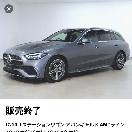
マイリストに追加
設定中
1032台
電話で問い合わせ（無料）
車を探す
堺南
サーティファイドカーセンター
中古車検索
アカウント
キャンセル
販売店情報
販売店検索
ログイン
アフターサービス
エリア別最新ニュース
マイアカウント
アフターサービス
企業情報
地図を見る
品質と保証
マイリスト
車検／定期点検
企業概要
リンク
在庫一覧
ローン・リース
保存した検索条件
コーティング
業績決算情報
ヤナセ認定中古車
プライバシーポリシー
ソーシャルメディアポリシー
自動車保険
問合せ履歴
タイヤ交換
プレスリリース
BMW認定中古車
利用規約
会社概要
キャンセル
販売終了
カタログ情報
アカウントの確認・編集
ボディ修理
ヤナセの歴史
フォルクスワーゲン認定中古車
金融商品の勧誘方針
古物営業法に基づく表示
ログアウト
エンジンオイル
採用情報
AUDI認定中古車
退会について
C220 d ステーションワゴン アバンギャルド AMGライン
パッケージ ベーシックパッケージ
女性活躍・次世代育成
ポルシェ認定中古車