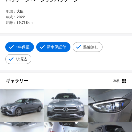
© 2021 YANASE & CO.,LTD. ALL RIGHTS RESERVED.
新車情報
地域：
大阪
年式：
2022
距離：
19,718
km
2年保証
新車保証付
整備無し
リ済込
ギャラリー
36枚