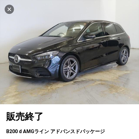
設定中
1035台
キャンセル
車を探す
東名川崎
サーティファイドカーセンター
中古車検索
アカウント
販売店情報
販売店検索
ログイン
アフターサービス
エリア別最新ニュース
マイアカウント
アフターサービス
企業情報
地図を見る
品質と保証
マイリスト
車検／定期点検
企業概要
リンク
在庫一覧
ローン・リース
保存した検索条件
コーティング
業績決算情報
ヤナセ認定中古車
プライバシーポリシー
ソーシャルメディアポリシー
自動車保険
問合せ履歴
タイヤ交換
プレスリリース
BMW認定中古車
利用規約
会社概要
キャンセル
販売終了
カタログ情報
アカウントの確認・編集
ボディ修理
ヤナセの歴史
フォルクスワーゲン認定中古車
金融商品の勧誘方針
古物営業法に基づく表示
ログアウト
エンジンオイル
採用情報
AUDI認定中古車
退会について
B200 d AMGライン アドバンスドパッケージ
女性活躍・次世代育成
ポルシェ認定中古車