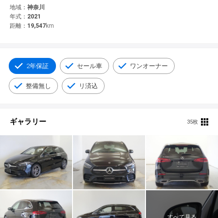
© 2021 YANASE & CO.,LTD. ALL RIGHTS RESERVED.
地域：
神奈川
年式：
2021
新車情報
距離：
19,547
km
2年保証
セール車
ワンオーナー
整備無し
リ済込
ギャラリー
35枚