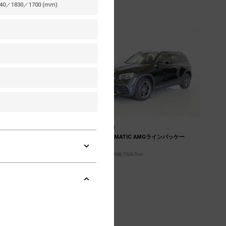
640／1830／1700 (mm)
新着
517.9
万円
Gラインパッケージ
GLB200 d 4MATIC AMGラインパッケー
ジ
210km
東京
2023
距離 29,667km
キーレスゴー
盗難防止
新着
衝突被害軽減ブレーキ