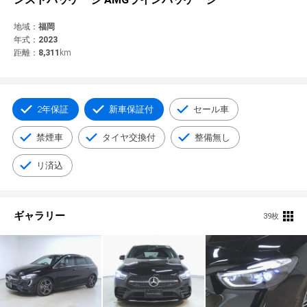
© 2021 YANASE & CO.,LTD. ALL RIGHTS RESERVED.
新車情報
地域：
福岡
年式：
2023
距離：
8,311
km
2年保証
新車保証付
セール車
禁煙車
タイヤ交換付
整備無し
リ済込
ギャラリー
39枚