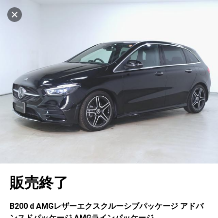
マイリストに追加
設定中
997台
電話で問い合わせ（無料）
車を探す
福岡西
サーティファイドカーセンター
中古車検索
アカウント
キャンセル
販売店情報
販売店検索
ログイン
アフターサービス
エリア別最新ニュース
マイアカウント
アフターサービス
企業情報
地図を見る
品質と保証
マイリスト
車検／定期点検
企業概要
リンク
在庫一覧
ローン・リース
保存した検索条件
コーティング
業績決算情報
ヤナセ認定中古車
プライバシーポリシー
ソーシャルメディアポリシー
自動車保険
問合せ履歴
タイヤ交換
プレスリリース
BMW認定中古車
利用規約
会社概要
キャンセル
販売終了
カタログ情報
アカウントの確認・編集
ボディ修理
ヤナセの歴史
フォルクスワーゲン認定中古車
金融商品の勧誘方針
古物営業法に基づく表示
ログアウト
エンジンオイル
採用情報
AUDI認定中古車
退会について
B200 d AMGレザーエクスクルーシブパッケージ アドバ
ンスドパッケージ AMGラインパッケージ
女性活躍・次世代育成
ポルシェ認定中古車