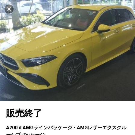
マイリストに追加
設定中
1044台
電話で問い合わせ（無料）
車を探す
柏の葉 松ケ崎
サーティファイドカーセンター
中古車検索
アカウント
キャンセル
販売店情報
販売店検索
ログイン
アフターサービス
エリア別最新ニュース
マイアカウント
アフターサービス
企業情報
地図を見る
品質と保証
マイリスト
車検／定期点検
企業概要
リンク
在庫一覧
ローン・リース
保存した検索条件
コーティング
業績決算情報
ヤナセ認定中古車
プライバシーポリシー
ソーシャルメディアポリシー
自動車保険
問合せ履歴
タイヤ交換
プレスリリース
BMW認定中古車
利用規約
会社概要
キャンセル
販売終了
カタログ情報
アカウントの確認・編集
ボディ修理
ヤナセの歴史
フォルクスワーゲン認定中古車
金融商品の勧誘方針
古物営業法に基づく表示
ログアウト
エンジンオイル
採用情報
AUDI認定中古車
退会について
A200 d AMGラインパッケージ・AMGレザーエクスクル
ーシブパッケージ
女性活躍・次世代育成
ポルシェ認定中古車