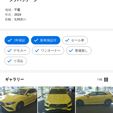
© 2021 YANASE & CO.,LTD. ALL RIGHTS RESERVED.
新車情報
地域：
千葉
年式：
2024
距離：
3,952
km
2年保証
新車保証付
セール車
デモカー
ワンオーナー
整備無し
リ済込
ギャラリー
19枚