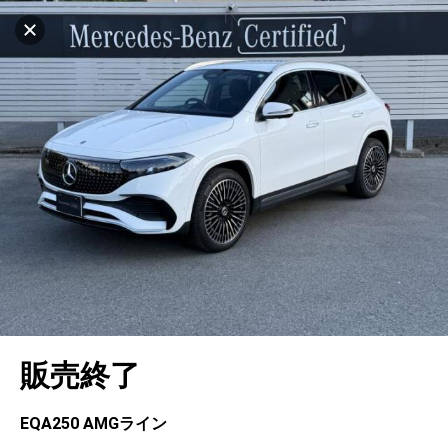
マイリストに追加
設定中
1038台
電話で問い合わせ
車を探す
山形ヤナセ(株) メルセデス・ベンツ山形
サーティファイドカーセンター
中古車検索
アカウント
キャンセル
販売店情報
販売店検索
ログイン
アフターサービス
エリア別最新ニュース
マイアカウント
アフターサービス
企業情報
地図を見る
品質と保証
マイリスト
車検／定期点検
企業概要
リンク
在庫一覧
ローン・リース
保存した検索条件
コーティング
業績決算情報
ヤナセ認定中古車
プライバシーポリシー
ソーシャルメディアポリシー
自動車保険
問合せ履歴
タイヤ交換
プレスリリース
BMW認定中古車
利用規約
会社概要
キャンセル
販売終了
カタログ情報
アカウントの確認・編集
ボディ修理
ヤナセの歴史
フォルクスワーゲン認定中古車
金融商品の勧誘方針
古物営業法に基づく表示
ログアウト
エンジンオイル
採用情報
AUDI認定中古車
退会について
EQA250 AMGライン
女性活躍・次世代育成
ポルシェ認定中古車