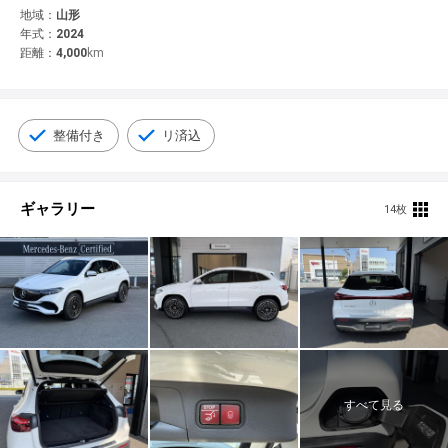
© 2021 YANASE & CO.,LTD. ALL RIGHTS RESERVED.
地域：
山形
年式：
2024
新車情報
距離：
4,000
km
整備付き
リ済込
ギャラリー
14枚