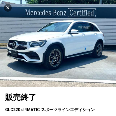
マイリストに追加
設定中
1032台
電話で問い合わせ（無料）
車を探す
戸塚
サーティファイドカーセンター
中古車検索
アカウント
キャンセル
販売店情報
販売店検索
ログイン
アフターサービス
エリア別最新ニュース
マイアカウント
アフターサービス
企業情報
地図を見る
品質と保証
マイリスト
車検／定期点検
企業概要
リンク
在庫一覧
ローン・リース
保存した検索条件
コーティング
業績決算情報
ヤナセ認定中古車
プライバシーポリシー
ソーシャルメディアポリシー
自動車保険
問合せ履歴
タイヤ交換
プレスリリース
BMW認定中古車
利用規約
会社概要
キャンセル
販売終了
カタログ情報
アカウントの確認・編集
ボディ修理
ヤナセの歴史
フォルクスワーゲン認定中古車
金融商品の勧誘方針
古物営業法に基づく表示
ログアウト
エンジンオイル
採用情報
AUDI認定中古車
退会について
GLC220 d 4MATIC スポーツラインエディション
女性活躍・次世代育成
ポルシェ認定中古車