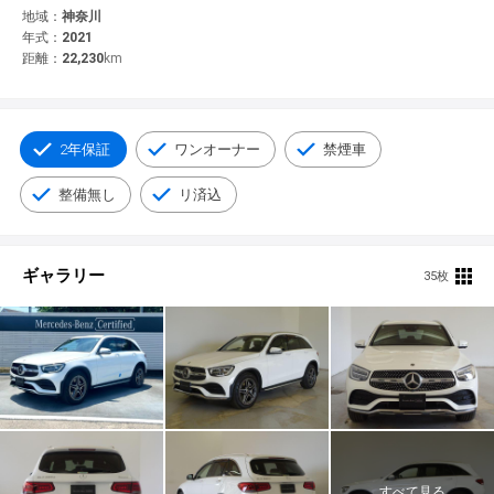
© 2021 YANASE & CO.,LTD. ALL RIGHTS RESERVED.
地域：
神奈川
年式：
2021
新車情報
距離：
22,230
km
2年保証
ワンオーナー
禁煙車
整備無し
リ済込
ギャラリー
35枚