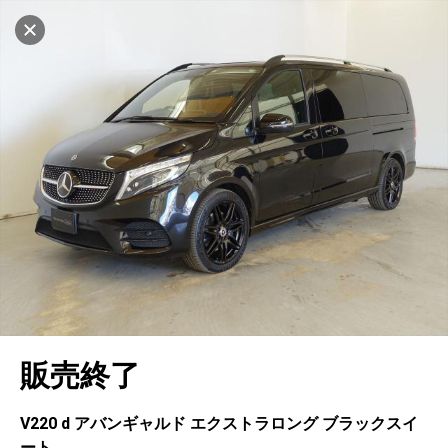
マイリストに追加
設定中
1001台
電話で問い合わせ（無料）
車を探す
松戸
サーティファイドカーセンター
中古車検索
アカウント
キャンセル
販売店情報
販売店検索
ログイン
アフターサービス
エリア別最新ニュース
マイアカウント
アフターサービス
企業情報
地図を見る
品質と保証
マイリスト
車検／定期点検
企業概要
リンク
在庫一覧
ローン・リース
保存した検索条件
コーティング
業績決算情報
ヤナセ認定中古車
プライバシーポリシー
ソーシャルメディアポリシー
自動車保険
問合せ履歴
タイヤ交換
プレスリリース
BMW認定中古車
利用規約
会社概要
キャンセル
販売終了
カタログ情報
アカウントの確認・編集
ボディ修理
ヤナセの歴史
フォルクスワーゲン認定中古車
金融商品の勧誘方針
古物営業法に基づく表示
ログアウト
エンジンオイル
採用情報
AUDI認定中古車
退会について
V220 d アバンギャルド エクストラロング ブラックスイ
ート
女性活躍・次世代育成
ポルシェ認定中古車