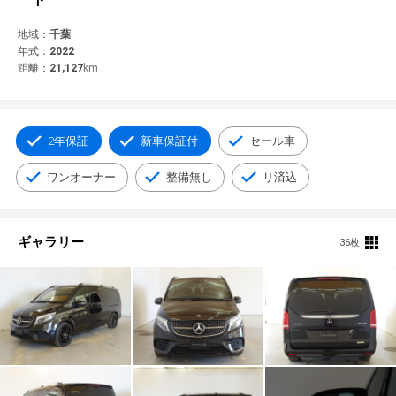
© 2021 YANASE & CO.,LTD. ALL RIGHTS RESERVED.
新車情報
地域：
千葉
年式：
2022
距離：
21,127
km
2年保証
新車保証付
セール車
ワンオーナー
整備無し
リ済込
ギャラリー
36枚