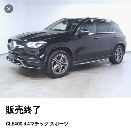
マイリストに追加
設定中
1035台
電話で問い合わせ（無料）
車を探す
千音寺
サーティファイドカーセンター
中古車検索
アカウント
キャンセル
販売店情報
販売店検索
ログイン
アフターサービス
エリア別最新ニュース
マイアカウント
アフターサービス
企業情報
地図を見る
品質と保証
マイリスト
車検／定期点検
企業概要
リンク
在庫一覧
ローン・リース
保存した検索条件
コーティング
業績決算情報
ヤナセ認定中古車
プライバシーポリシー
ソーシャルメディアポリシー
自動車保険
問合せ履歴
タイヤ交換
プレスリリース
BMW認定中古車
利用規約
会社概要
キャンセル
販売終了
カタログ情報
アカウントの確認・編集
ボディ修理
ヤナセの歴史
フォルクスワーゲン認定中古車
金融商品の勧誘方針
古物営業法に基づく表示
ログアウト
エンジンオイル
採用情報
AUDI認定中古車
退会について
GLE400 d 4マチック スポーツ
女性活躍・次世代育成
ポルシェ認定中古車