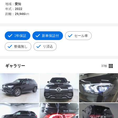
© 2021 YANASE & CO.,LTD. ALL RIGHTS RESERVED.
地域：
愛知
年式：
2022
新車情報
距離：
29,946
km
2年保証
新車保証付
セール車
整備無し
リ済込
ギャラリー
37枚