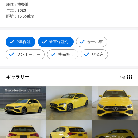
© 2021 YANASE & CO.,LTD. ALL RIGHTS RESERVED.
地域：
神奈川
年式：
2023
新車情報
距離：
15,558
km
2年保証
新車保証付
セール車
ワンオーナー
整備無し
リ済込
ギャラリー
35枚