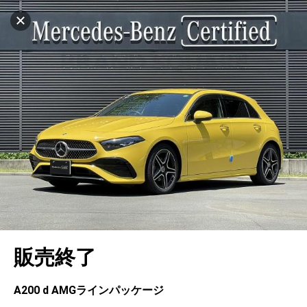
マイリストに追加
設定中
1032台
電話で問い合わせ（無料）
車を探す
東名川崎
サーティファイドカーセンター
中古車検索
アカウント
キャンセル
販売店情報
販売店検索
ログイン
アフターサービス
エリア別最新ニュース
マイアカウント
アフターサービス
企業情報
地図を見る
品質と保証
マイリスト
車検／定期点検
企業概要
リンク
在庫一覧
ローン・リース
保存した検索条件
コーティング
業績決算情報
ヤナセ認定中古車
プライバシーポリシー
ソーシャルメディアポリシー
自動車保険
問合せ履歴
タイヤ交換
プレスリリース
BMW認定中古車
利用規約
会社概要
キャンセル
販売終了
カタログ情報
アカウントの確認・編集
ボディ修理
ヤナセの歴史
フォルクスワーゲン認定中古車
金融商品の勧誘方針
古物営業法に基づく表示
ログアウト
エンジンオイル
採用情報
AUDI認定中古車
退会について
A200 d AMGラインパッケージ
女性活躍・次世代育成
ポルシェ認定中古車