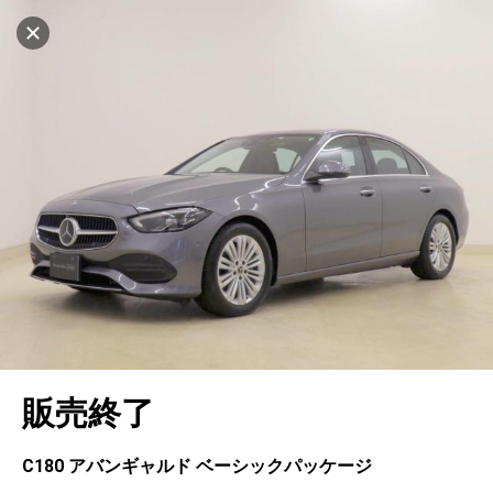
マイリストに追加
設定中
1043台
電話で問い合わせ（無料）
車を探す
鹿児島
サーティファイドカーコーナー
中古車検索
アカウント
キャンセル
販売店情報
販売店検索
ログイン
アフターサービス
エリア別最新ニュース
マイアカウント
アフターサービス
企業情報
地図を見る
品質と保証
マイリスト
車検／定期点検
企業概要
リンク
在庫一覧
ローン・リース
保存した検索条件
コーティング
業績決算情報
ヤナセ認定中古車
プライバシーポリシー
ソーシャルメディアポリシー
自動車保険
問合せ履歴
タイヤ交換
プレスリリース
BMW認定中古車
利用規約
会社概要
キャンセル
販売終了
カタログ情報
アカウントの確認・編集
ボディ修理
ヤナセの歴史
フォルクスワーゲン認定中古車
金融商品の勧誘方針
古物営業法に基づく表示
ログアウト
エンジンオイル
採用情報
AUDI認定中古車
退会について
C180 アバンギャルド ベーシックパッケージ
女性活躍・次世代育成
ポルシェ認定中古車