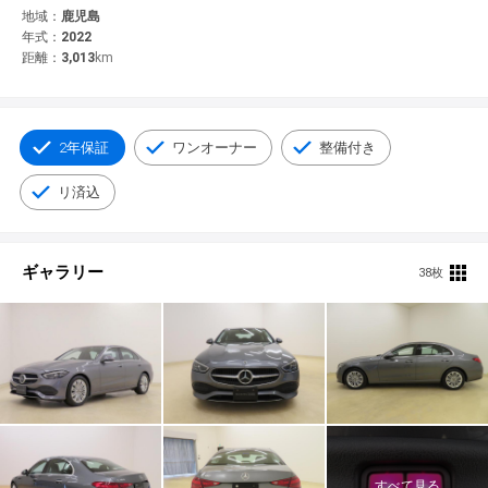
© 2021 YANASE & CO.,LTD. ALL RIGHTS RESERVED.
地域：
鹿児島
年式：
2022
新車情報
距離：
3,013
km
2年保証
ワンオーナー
整備付き
リ済込
ギャラリー
38枚