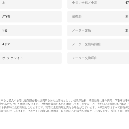
右
全長／全幅／全高
4
AT(9)
修復歴
無
先行販売
先行販売
5名
メーター交換
無
4ドア
メーター交換時距離
-
ポ-ラ-ホワイト
メーター交換理由
-
611.9
424.4
万円
万円
アップディスプ
GLB200 d 4マチック アーバンスターズ
CLA200 d AM
レイ AMG
兵庫
2025
距離 12,810km
兵庫
2023
距離 24
 レザーエク
ナジャイジン
コネクテッド機能
サンルーフ・ガラスルーフ
古車をご購入する際に最低限必要な諸費用を加えた価格となり、任意保険料、希望登録に伴う費用、下取車諸手
定の条件を付した価格になります。
※情報は最新のものを用意しておりますが、万一売約済みの場合はご容赦く
イト掲載時の走行距離となりますので、実際の走行距離と異なる場合がございます。
※保証内容はすべて部分保
ナビ
アルミホイール
様お願い申し上げます。
※本サイトの取扱い車両は、日本国内への販売を対象としております。
※詳しくは、販
先行販売
新着
マルチ(コマンドシステム)
LEDヘッドライト