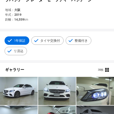
© 2021 YANASE & CO.,LTD. ALL RIGHTS RESERVED.
新車情報
地域：
大阪
年式：
2019
距離：
14,559
km
1年保証
タイヤ交換付
整備付き
リ済込
ギャラリー
38枚