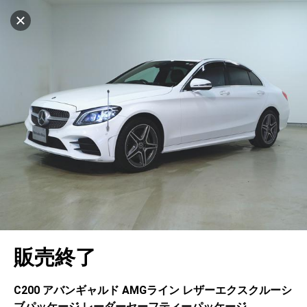
マイリストに追加
設定中
1019台
電話で問い合わせ（無料）
車を探す
東住吉
サーティファイドカーコーナー
中古車検索
アカウント
キャンセル
販売店情報
販売店検索
ログイン
アフターサービス
エリア別最新ニュース
マイアカウント
アフターサービス
企業情報
地図を見る
品質と保証
マイリスト
車検／定期点検
企業概要
リンク
在庫一覧
ローン・リース
保存した検索条件
コーティング
業績決算情報
ヤナセ認定中古車
プライバシーポリシー
ソーシャルメディアポリシー
自動車保険
問合せ履歴
タイヤ交換
プレスリリース
BMW認定中古車
利用規約
会社概要
キャンセル
販売終了
カタログ情報
アカウントの確認・編集
ボディ修理
ヤナセの歴史
フォルクスワーゲン認定中古車
金融商品の勧誘方針
古物営業法に基づく表示
ログアウト
エンジンオイル
採用情報
AUDI認定中古車
退会について
C200 アバンギャルド AMGライン レザーエクスクルーシ
ブパッケージ レーダーセーフティーパッケージ
女性活躍・次世代育成
ポルシェ認定中古車