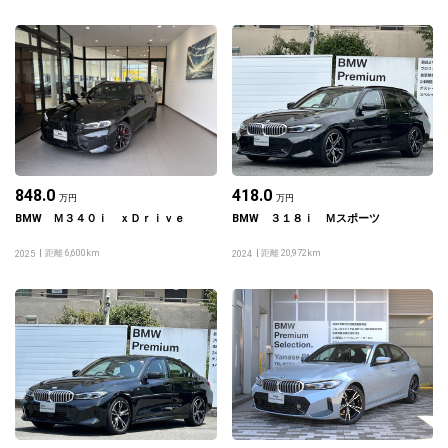
848.0
418.0
万円
万円
BMW Ｍ３４０ｉ ｘＤｒｉｖｅ
BMW ３１８ｉ Ｍスポーツ
距離 6,600km
距離 20,972km
2025
2024