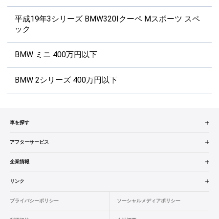
平成19年3シリーズ BMW320Iクーペ Mスポーツ スペ
ック
BMW ミニ 400万円以下
BMW 2シリーズ 400万円以下
車を探す
中古車検索
アフターサービス
販売店検索
アフターサービス
企業情報
エリア別最新ニュース
車検／定期点検
企業概要
リンク
品質と保証
コーティング
業績決算情報
ヤナセ認定中古車
プライバシーポリシー
ソーシャルメディアポリシー