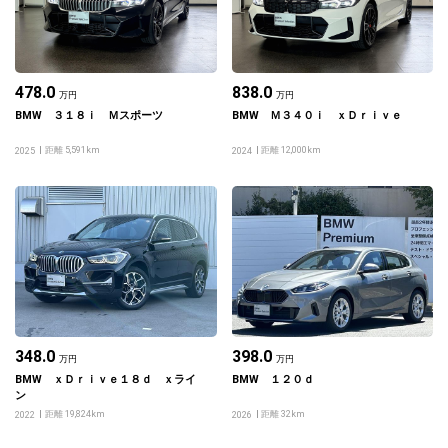
478.0
838.0
万円
万円
BMW ３１８ｉ Ｍスポーツ
BMW Ｍ３４０ｉ ｘＤｒｉｖｅ
距離 5,591km
距離 12,000km
2025
2024
348.0
398.0
万円
万円
BMW ｘＤｒｉｖｅ１８ｄ ｘライ
BMW １２０ｄ
ン
距離 19,824km
距離 32km
2022
2026