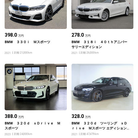
398.0
278.0
万円
万円
BMW ３３０ｉ Ｍスポーツ
BMW ３１８ｉ ４０ｔｈアニバー
サリーエディション
距離 21,000km
距離 26,000km
2021
2021
388.0
328.0
万円
万円
BMW ３２０ｄ ｘＤｒｉｖｅ Ｍ
BMW ３２０ｄ ツーリング ｘＤ
スポーツ
ｒｉｖｅ Ｍスポーツ エディションジ
ョイプラス
距離 24,000km
距離 47,479km
2023
2021