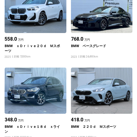
558.0
768.0
万円
万円
BMW ｘＤｒｉｖｅ２０ｄ Ｍスポ
BMW ベースグレード
ーツ
距離 7,000km
距離 24,490km
2025
2023
348.0
418.0
万円
万円
BMW ｘＤｒｉｖｅ１８ｄ ｘライ
BMW ２２０ｄ Ｍスポーツ
ン