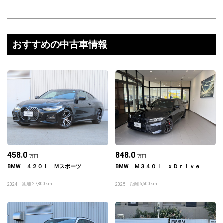
おすすめの中古車情報
458.0
848.0
万円
万円
BMW ４２０ｉ Ｍスポーツ
BMW Ｍ３４０ｉ ｘＤｒｉｖｅ
距離 27,800km
距離 6,600km
2024
2025