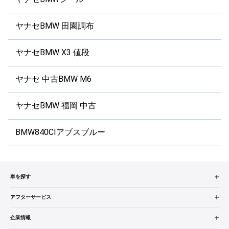
ヤナセBMW 田園調布
ヤナセBMW X3 値段
ヤナセ 中古BMW M6
ヤナセBMW 福岡 中古
BMW840CIアブスブルー
車を探す
中古車検索
アフターサービス
販売店検索
アフターサービス
企業情報