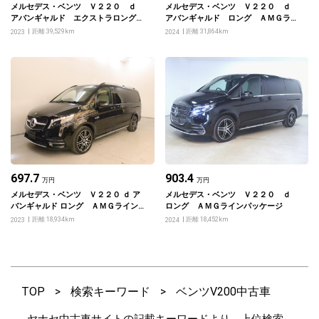
メルセデス・ベンツ Ｖ２２０ ｄ
メルセデス・ベンツ Ｖ２２０ ｄ
アバンギャルド エクストラロング
アバンギャルド ロング ＡＭＧライ
ＡＭＧラインパッケージ・エクスク
ンパッケージ エクスクルーシブシー
距離 39,529km
距離 31,864km
2023
2024
ルーシブシートパッケージ
トパッケージ
697.7
903.4
万円
万円
メルセデス・ベンツ Ｖ２２０ ｄ ア
メルセデス・ベンツ Ｖ２２０ ｄ
バンギャルド ロング ＡＭＧラインパ
ロング ＡＭＧラインパッケージ
ッケージ・エクスクルーシブシートパ
距離 18,934km
距離 18,452km
2023
2024
ッケージ
TOP
>
検索キーワード
>
ベンツV200中古車