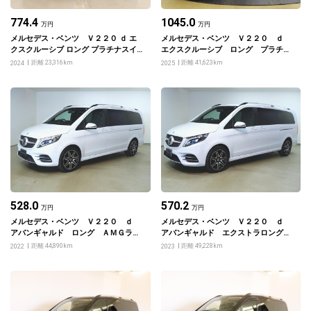
774.4
1045.0
万円
万円
メルセデス・ベンツ Ｖ２２０ ｄ エ
メルセデス・ベンツ Ｖ２２０ ｄ
クスクルーシブ ロング プラチナスイ
エクスクルーシブ ロング プラチナ
ート
スイート
距離 23,316km
距離 41,623km
2024
2025
528.0
570.2
万円
万円
メルセデス・ベンツ Ｖ２２０ ｄ
メルセデス・ベンツ Ｖ２２０ ｄ
アバンギャルド ロング ＡＭＧライ
アバンギャルド エクストラロング
ン
ＡＭＧラインパッケージ
距離 44,890km
距離 49,228km
2022
2023