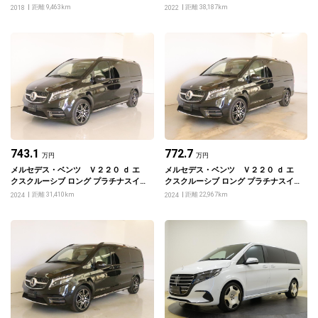
ィーパッケージ
ライン
距離 9,463km
距離 38,187km
2018
2022
743.1
772.7
万円
万円
メルセデス・ベンツ Ｖ２２０ ｄ エ
メルセデス・ベンツ Ｖ２２０ ｄ エ
クスクルーシブ ロング プラチナスイ
クスクルーシブ ロング プラチナスイ
ート
ート
距離 31,410km
距離 22,967km
2024
2024