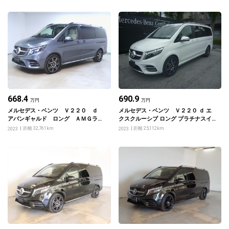
668.4
690.9
万円
万円
メルセデス・ベンツ Ｖ２２０ ｄ
メルセデス・ベンツ Ｖ２２０ ｄ エ
アバンギャルド ロング ＡＭＧライ
クスクルーシブ ロング プラチナスイ
ンパッケージ エクスクルーシブパッ
ート
距離 32,761km
距離 25,112km
2023
2023
ケージ