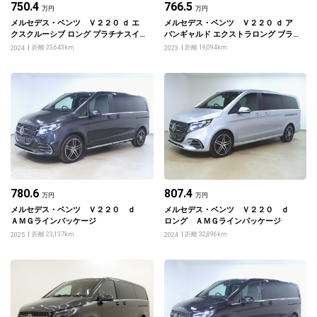
750.4
766.5
万円
万円
メルセデス・ベンツ Ｖ２２０ ｄ エ
メルセデス・ベンツ Ｖ２２０ ｄ ア
クスクルーシブ ロング プラチナスイ
バンギャルド エクストラロング ブラ
ート
ックスイート
距離 23,643km
距離 19,094km
2024
2023
780.6
807.4
万円
万円
メルセデス・ベンツ Ｖ２２０ ｄ
メルセデス・ベンツ Ｖ２２０ ｄ
ＡＭＧラインパッケージ
ロング ＡＭＧラインパッケージ
距離 23,137km
距離 32,896km
2025
2024