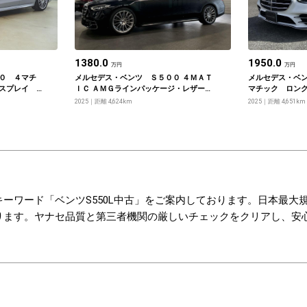
1380.0
1950.0
万円
万円
０ ４マチ
メルセデス・ベンツ Ｓ５００ ４ＭＡＴ
メルセデス・ベ
ィスプレイ
ＩＣ ＡＭＧラインパッケージ・レザーエ
マチック ロン
イ ＡＭＧ
クスクルーシブパッケージ・ベーシック
ージ リアコン
2025
距離 4,624km
2025
距離 4,651km
ジ レザー
パッケージ・ドライバーズパッケージ
ライバーズパッ
 エナジャ
ンターテイメン
ーワード「ベンツS550L中古」をご案内しております。日本最大
ります。ヤナセ品質と第三者機関の厳しいチェックをクリアし、安