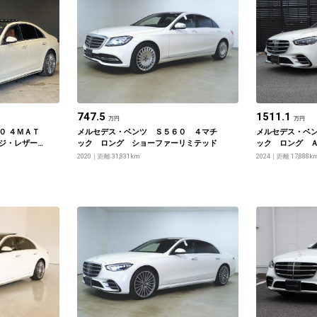
747.5
1511.1
万円
万円
０ ４ＭＡＴ
メルセデス・ベンツ Ｓ５６０ ４マチ
メルセデス・ベ
ジ・レザー
ック ロング ショーファーリミテッド
ック ロング 
・ベーシッ
ジ レザーエク
2020
距離 31,831km
2024
距離 17,888k
パッケージ