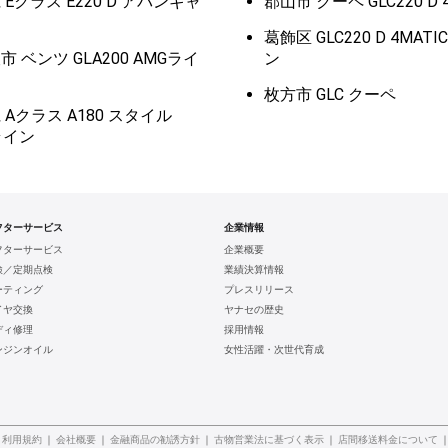
 Eクラス E220 D アバンギャ
郡山市 クーペ GLC220 D 
葛飾区 GLC220 D 4MATI
 ベンツ GLA200 AMGライ
ン
枚方市 GLC クーペ
 Aクラス A180 スタイル
ライン
フターサービス
企業情報
フターサービス
企業概要
検／定期点検
業績決算情報
ーティング
プレスリリース
イヤ交換
ヤナセの歴史
ディ修理
採用情報
ンジンオイル
女性活躍・次世代育成
中古車検索
利用規約
会社概要
金融商品の勧誘方針
古物営業法に基づく表示
店間移送料金について