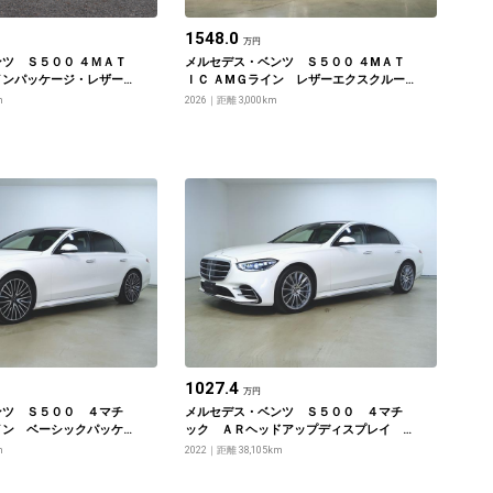
1548.0
万円
ツ Ｓ５００ ４ＭＡＴ
メルセデス・ベンツ Ｓ５００ ４МＡＴ
インパッケージ・レザー
ＩＣ ＡМＧライン レザーエクスクルー
ブパッケージ・ドライバ
シブパッケージ・ベーシックパッケージ
m
2026
距離 3,000km
・ベーシックパッケージ
1027.4
万円
ンツ Ｓ５００ ４マチ
メルセデス・ベンツ Ｓ５００ ４マチ
イン ベーシックパッケ
ック ＡＲヘッドアップディスプレイ
クスクルーシブパッケー
３Ｄコクピットディスプレイ ＡＭＧラ
m
2022
距離 38,105km
トタイヤ
イン ベーシックパッケージ レザーエ
クスクルーシブパッケージ