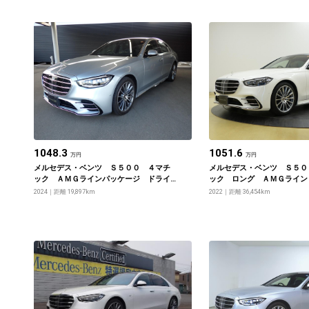
1048.3
1051.6
万円
万円
メルセデス・ベンツ Ｓ５００ ４マチ
メルセデス・ベンツ Ｓ５０
ック ＡＭＧラインパッケージ ドライ
ック ロング ＡＭＧライン
バーズパッケージ レザーエクスクルー
ドアップディスプレイ ３Ｄ
2024
距離 19,897km
2022
距離 36,454km
シブパッケージ ベーシックパッケージ
トディスプレイ