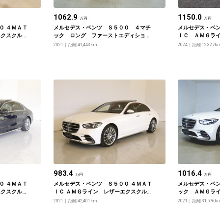
1062.9
1150.0
万円
万円
０ ４ＭＡＴ
メルセデス・ベンツ Ｓ５００ ４マチ
メルセデス・ベン
エクスクルー
ック ロング ファーストエディショ
ＩＣ ＡＭＧラ
パッケージ
ン ＡＭＧライン
エクスクルーシ
2021
距離 41,443km
2024
距離 12,327k
ーズパッケージ
983.4
1016.4
万円
万円
０ ４ＭＡＴ
メルセデス・ベンツ Ｓ５００ ４ＭＡＴ
メルセデス・ベ
エクスクルー
ＩＣ ＡＭＧライン レザーエクスクルー
ック ＡＭＧラ
パッケージ
シブパッケージ・ベーシックパッケージ
ージ レザーエ
2021
距離 42,401km
2021
距離 31,576k
ジ ランフラッ