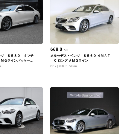
668.0
万円
ンツ Ｓ５８０ ４マチ
メルセデス・ベンツ Ｓ５６０ ４ＭＡＴ
ＡＭＧラインパッケー
ＩＣ ロング ＡＭＧライン
スクルーシブパッケージ
m
2017
距離 31,778km