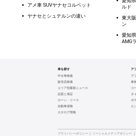
愛知県
アメ車 SUVヤナセコルベット
ルド
ヤナセとシュテルンの違い
東大阪市
ン
愛知県
AMG
車を探す
ア
中古車検索
ア
販売店検索
車
エリア別最新ニュース
コ
品質と保証
タ
ローン・リース
ボ
自動車保険
エ
カタログ情報
プライバシーポリシー
ソーシャルメディアポリシー