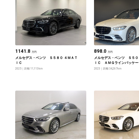
1141.8
898.0
万円
万円
メルセデス・ベンツ Ｓ５８０ ４ＭＡＴ
メルセデス・ベンツ Ｓ５０
ＩＣ
ＩＣ ＡＭＧラインパッケー
エクスクルーシブパッケージ
2025
距離 11,113km
2023
距離 34,267km
クパッケージ・ドライバーズ