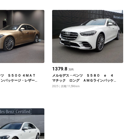
1379.8
万円
ツ Ｓ５００ ４ＭＡＴ
メルセデス・ベンツ Ｓ５８０ ｅ ４
インパッケージ・レザー
マチック ロング ＡＭＧラインパッケ
ブパッケージ・ベーシッ
ージ Ｂｕｒｍｅｓｔｅｒハイエンド４
2025
距離 11,596km
ドライバーズパッケー
Ｄサラウンドサウンドシステム リアコ
ォートパッケージ・ＭＢ
ンフォートパッケージ ドライバーズパ
ーテイメントパッケージ
ッケージ ＭＢＵＸリアエンターテイメ
ントシステムパッケージ