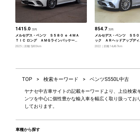
1415.0
854.7
万円
万円
メルセデス・ベンツ Ｓ５８０ ｅ ４ＭＡ
メルセデス・ベンツ Ｓ５０
ＴＩＣ ロング ＡＭＧラインパッケー
ック ＡＲヘッドアップデ
ジ・ドライバーズパッケージ・リアコン
３Ｄコックピットディスプレ
2025
距離 5,803km
2022
距離 14,467km
フォートパッケージ・ＭＢＵＸリアエン
ライン ベーシックパッケー
ターテイメントシステムパッケージ
エクスクルーシブパッケージ
イジングパッケージ
TOP
>
検索キーワード
>
ベンツS550L中古
ヤナセ中古車サイトの記載キーワードより、上位検索キ
ンツを中心に個性豊かな輸入車を幅広く取り扱ってお
しております。
車種から探す