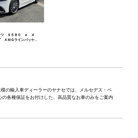
ンツ Ｓ５８０ ｅ ４
グ ＡＭＧラインパッケ
フォートパッケージ ド
ケージ ＭＢＵＸリアエ
トシステムパッケージ
規模の輸入車ディーラーのヤナセでは、メルセデス・ベ
心の各種保証をお付けした、高品質なお車のみをご案内