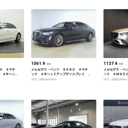
1061.9
1137.4
万円
万円
０ ４マチ
メルセデス・ベンツ Ｓ５８０ ４マチ
メルセデス・ベン
 ＡＲヘッ
ック ＡＲヘッドアップディスプレイ
ＩＣ ＡＭＧラ
コックピッ
３Ｄコックピットディスプレイ ＡＭＧ
エクスクルーシ
2022
距離 46,924km
2025
距離 8,265km
ライン リアコンフォートパッケージ
クパッケージ・
ジ・リアコンフ
ＵＸリアエンタ