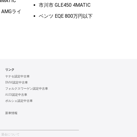
4MATIC
市川市 GLE450 4MATIC
C AMGライ
ベンツ EQE 800万円以下
リンク
ヤナセ認定中古車
BMW認定中古車
フォルクスワーゲン認定中古車
AUDI認定中古車
ポルシェ認定中古車
新車情報
退会について