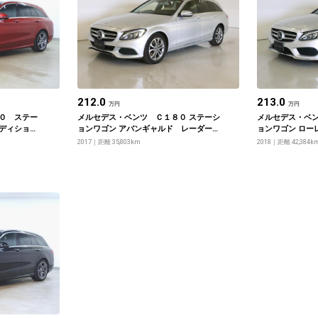
212.0
213.0
万円
万円
０ ステー
メルセデス・ベンツ Ｃ１８０ ステーシ
メルセデス・ベン
ディショ
ョンワゴン アバンギャルド レーダーセ
ョンワゴン ロー
ッケージ
ーフティパッケージ
ーダーセーフテ
2017
距離 35,803km
2018
距離 42,384k