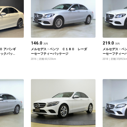
146.0
219.0
万円
万円
０ アバンギ
メルセデス・ベンツ Ｃ１８０ レーダ
メルセデス・ベ
シックパッケ
ーセーフティーパッケージ
ーセーフティー
2016
距離 60,123km
2018
距離 35,992k