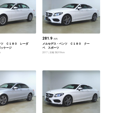
281.9
万円
ンツ Ｃ１８０ レーダ
メルセデス・ベンツ Ｃ１８０ クー
パッケージ
ペ スポーツ
m
2017
距離 58,919km