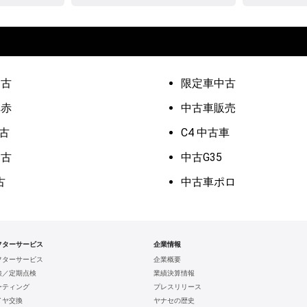
中古
限定車中古
車赤
中古車販売
中古
C4 中古車
中古
中古G35
古
中古車ポロ
フターサービス
企業情報
フターサービス
企業概要
検／定期点検
業績決算情報
ーティング
プレスリリース
イヤ交換
ヤナセの歴史