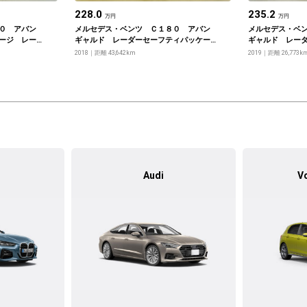
228.0
235.2
万円
万円
０ アバン
メルセデス・ベンツ Ｃ１８０ アバン
メルセデス・ベ
ージ レー
ギャルド レーダーセーフティパッケー
ギャルド レー
ジ ベーシックパッケージ
ージ ベーシッ
2018
距離 43,642km
2019
距離 26,773k
Audi
V