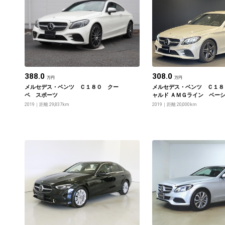
388.0
308.0
万円
万円
メルセデス・ベンツ Ｃ１８０ クー
メルセデス・ベンツ Ｃ１８
ペ スポーツ
ャルド ＡＭＧライン ベー
ージ
2019
距離 29,837km
2019
距離 20,000km