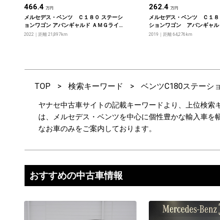
466.4
262.4
万円
万円
メルセデス・ベンツ Ｃ１８０ ステーシ
メルセデス・ベンツ Ｃ１８
ョンワゴン アバンギャルド ＡＭＧライ
ションワゴン アバンギャル
ン ベーシックパッケージ
ライン レーダーセーフティ
2022
距離 21,897km
2019
距離 64,276km
ジ ベーシックパッケージ
TOP
>
検索キーワード
>
ベンツC180ステーシ
ヤナセ中古車サイトの記載キーワードより、上位検索キ
は、メルセデス・ベンツを中心に個性豊かな輸入車を
なお車のみをご案内しております。
おすすめの中古車情報