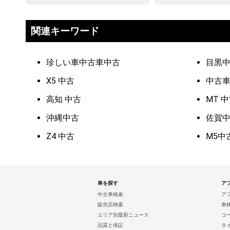
関連キーワード
珍しい車中古車中古
目黒
X5 中古
中古
高知 中古
MT 
沖縄中古
佐賀
Z4 中古
M5中
車を探す
ア
中古車検索
ア
販売店検索
車
エリア別最新ニュース
コ
品質と保証
タ