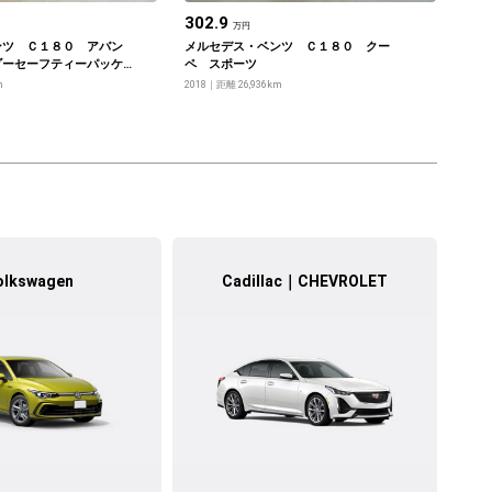
302.9
万円
ンツ Ｃ１８０ アバン
メルセデス・ベンツ Ｃ１８０ クー
ダーセーフティーパッケ
ペ スポーツ
クパッケージ
m
2018
距離 26,936km
olkswagen
Cadillac｜CHEVROLET