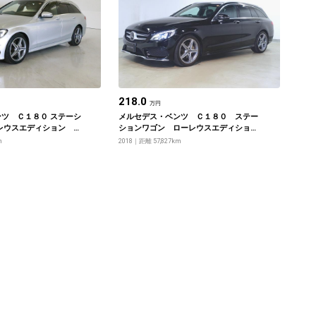
218.0
万円
ツ Ｃ１８０ ステーシ
メルセデス・ベンツ Ｃ１８０ ステー
レウスエディション レ
ションワゴン ローレウスエディショ
ィパッケージ
ン レーダーセーフティーパッケージ
m
2018
距離 57,827km