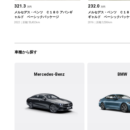
321.3
232.0
万円
万円
メルセデス・ベンツ Ｃ１８０ アバンギ
メルセデス・ベンツ Ｃ１８
ャルド ベーシックパッケージ
ギャルド ベーシックパッケ
ダーセーフティーパッケージ
2022
距離 53,432km
2016
距離 3,536km
車種から探す
Mercedes-Benz
BMW