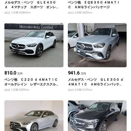
メルセデス・ベンツ ＧＬＥ４００
ベンツ他 ＥＱＢ３５０ ４ＭＡＴＩ
ｄ ４マチック スポーツ オンレイ
Ｃ ＡＭＧラインパッケージ
キノウツキカップホルダー フロント
距離 45,460km
距離 5,000km
2022
2025
メモリーパッケージｅｔｃ
810.0
941.6
万円
万円
ベンツ他 Ｃ２２０ ｄ ４ＭＡＴＩＣ
メルセデス・ベンツ ＧＬＥ３００ ｄ
オールテレイン レザーエクスクルー
４ＭＡＴＩＣ ＡＭＧラインパッケー
シブパッケージ
ジ
距離 3,000km
距離 9,129km
2026
2025