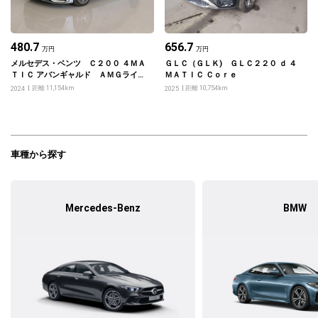
480.7
656.7
万円
万円
メルセデス・ベンツ Ｃ２００ ４ＭＡ
ＧＬＣ（ＧＬＫ) ＧＬＣ２２０ ｄ ４
ＴＩＣ アバンギャルド ＡＭＧライン
ＭＡＴＩＣ Ｃｏｒｅ
パッケージ・ベーシックパッケージ
距離 11,154km
距離 10,754km
2024
2025
車種から探す
Mercedes-Benz
BMW