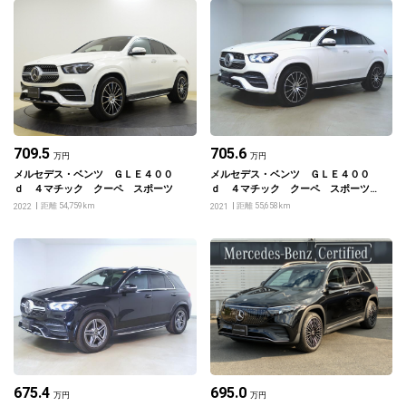
709.5
705.6
万円
万円
メルセデス・ベンツ ＧＬＥ４００
メルセデス・ベンツ ＧＬＥ４００
ｄ ４マチック クーペ スポーツ
ｄ ４マチック クーペ スポーツ
Ｅ－アクティブボデーコントロールパ
距離 54,759km
距離 55,658km
2022
2021
ッケージ
675.4
695.0
万円
万円