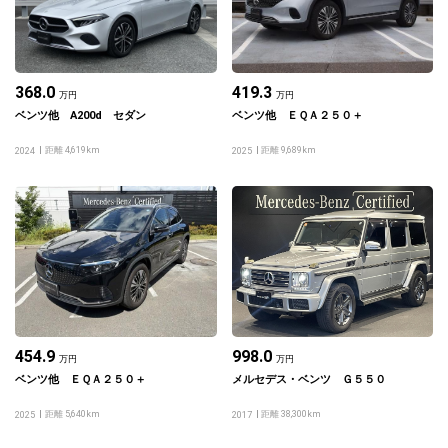
368.0
419.3
万円
万円
ベンツ他 A200d セダン
ベンツ他 ＥＱＡ２５０＋
距離 4,619km
距離 9,689km
2024
2025
454.9
998.0
万円
万円
ベンツ他 ＥＱＡ２５０＋
メルセデス・ベンツ Ｇ５５０
距離 5,640km
距離 38,300km
2025
2017