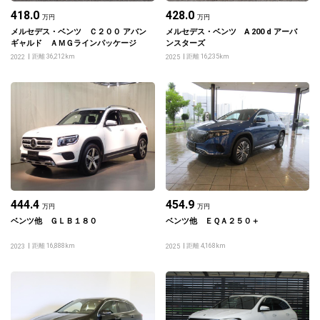
418.0
428.0
万円
万円
メルセデス・ベンツ Ｃ２００ アバン
メルセデス・ベンツ A 200 d アーバ
ギャルド ＡＭＧラインパッケージ
ンスターズ
距離 36,212km
距離 16,235km
2022
2025
444.4
454.9
万円
万円
ベンツ他 ＧＬＢ１８０
ベンツ他 ＥＱＡ２５０＋
距離 16,888km
距離 4,168km
2023
2025