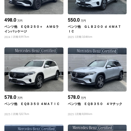
498.0
550.0
万円
万円
ベンツ他 ＥＱＢ２５０＋ ＡＭＧラ
ベンツ他 ＧＬＢ２００ ｄ ４ＭＡＴ
インパッケージ
ＩＣ
距離 8,997km
距離 3,046km
2024
2025
578.0
578.0
万円
万円
ベンツ他 ＥＱＢ３５０ ４ＭＡＴＩＣ
ベンツ他 ＥＱＢ３５０ ４マチック
距離 5,327km
距離 8,006km
2025
2025