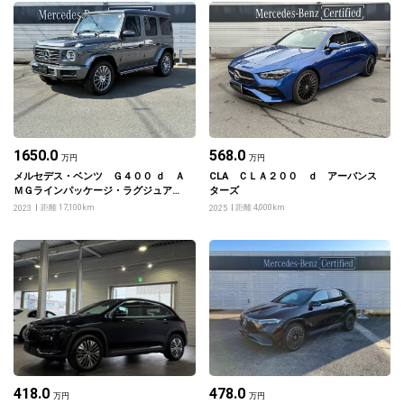
1650.0
568.0
万円
万円
メルセデス・ベンツ Ｇ４００ ｄ Ａ
CLA ＣＬＡ２００ ｄ アーバンス
ＭＧラインパッケージ・ラグジュアリ
ターズ
ーパッケージ・Ｇ ｍａｎｕｆａｋｔｕ
距離 17,100km
距離 4,000km
2023
2025
ｒプログラムプラス
418.0
478.0
万円
万円