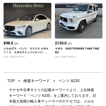
898.0
2130.0
万円
万円
メルセデス・ベンツ Ｓ５００ ４ＭＡ
ＡＭＧ G63STRONGER THAN TIME
ＴＩＣ ＡＭＧラインパッケージ・レ
EDI
ザーエクスクルーシブパッケージ・ベ
距離 34,267km
距離 28,000km
2023
2020
ーシックパッケージ・ドライバーズパ
ッケージ
TOP
>
検索キーワード
>
ベンツ A230
ヤナセ中古車サイトの記載キーワードより、上位検索
キーワード「ベンツ A230」をご案内しております。日
本最大規模の輸入車ディーラーのヤナセでは、メルセ