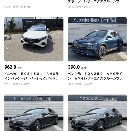
スポーツ レザーエクスクルーシブパ
ッケージ・ドライバーズパッケージ
距離 18,884km
距離 4,697km
2024
2025
962.8
398.0
万円
万円
ベンツ他 ＥＱＳ４５０＋ ＡＭＧラ
ベンツ他 ＥＱＡ２５０ ＡＭＧライ
インパッケージ ベーシックパッケー
ン ＡＭＧレザーエクスクルーシブパ
ジ
ッケージ
距離 4,837km
距離 7,259km
2025
2023