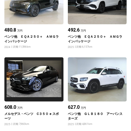
480.8
492.6
万円
万円
ベンツ他 ＥＱＡ２５０＋ ＡＭＧラ
ベンツ他 ＥＱＡ２５０＋ ＡＭＧラ
インパッケージ
インパッケージ
距離 11,596km
距離 6,157km
2024
2025
608.0
627.0
万円
万円
メルセデス・ベンツ C３５０ e スポ
ベンツ他 ＧＬＢ１８０ アーバンス
ーツ
ターズ
距離 7,960km
距離 4,861km
2025
2025