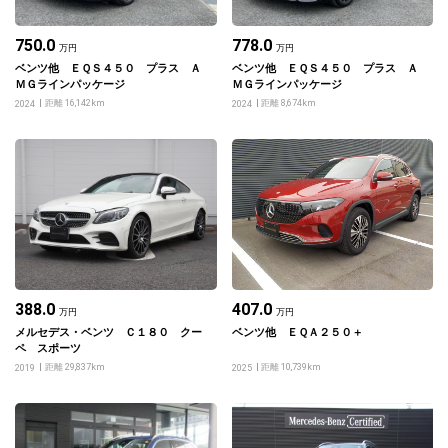
750.0
778.0
万円
万円
ベンツ他 ＥＱＳ４５０ プラス Ａ
ベンツ他 ＥＱＳ４５０ プラス Ａ
ＭＧラインパッケージ
ＭＧラインパッケージ
距離 16,142km
距離 8,674km
2024
2024
388.0
407.0
万円
万円
メルセデス・ベンツ Ｃ１８０ クー
ベンツ他 ＥＱＡ２５０＋
ペ スポーツ
距離 29,837km
距離 10,739km
2019
2025