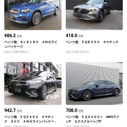
486.2
418.0
万円
万円
ベンツ他 ＧＬＢ１８０ ＡＭＧライ
ベンツ他 ＥＱＢ３５０ ４マチック
ンパッケージ
距離 9,486km
距離 5,522km
2025
2025
942.7
708.0
万円
万円
ベンツ他 ＥＱＳ４５０ ４マチッ
ベンツ他 ＥＱＳ４５０＋ AMGライ
ク ＳＵＶ ＡＭＧラインパッケー
ンP エクスクルーシブP
ジ ナイトパッケージ
距離 8,612km
距離 7,391km