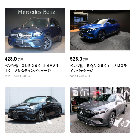
428.0
528.0
万円
万円
ベンツ他 ＧＬＢ２００ ｄ ４МＡＴ
ベンツ他 ＥＱＡ ２５０＋ ＡＭＧラ
ＩＣ ＡМＧラインパッケージ
インパッケージ
距離 38,200km
距離 945km
2020
2025