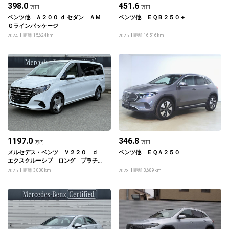
398.0
451.6
万円
万円
ベンツ他 Ａ２００ ｄ セダン ＡＭ
ベンツ他 ＥＱＢ２５０＋
Ｇラインパッケージ
距離 15,624km
距離 16,516km
2024
2025
1197.0
346.8
万円
万円
メルセデス・ベンツ Ｖ２２０ ｄ
ベンツ他 ＥＱＡ２５０
エクスクルーシブ ロング プラチナ
スイート
距離 3,000km
距離 3,689km
2025
2023