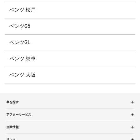
ベンツ 松戸
ベンツG5
ベンツGL
ベンツ 納車
ベンツ 大阪
車を探す
中古車検索
アフターサービス
販売店検索
アフターサービス
企業情報
エリア別最新ニュース
車検／定期点検
企業概要
リンク