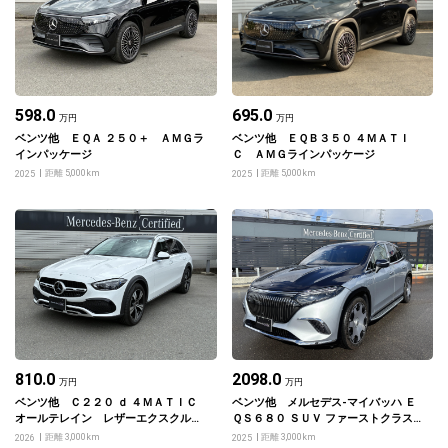
598.0
695.0
万円
万円
ベンツ他 ＥＱＡ ２５０＋ ＡＭＧラ
ベンツ他 ＥＱＢ３５０ ４ＭＡＴＩ
インパッケージ
Ｃ ＡＭＧラインパッケージ
距離 5,000km
距離 5,000km
2025
2025
810.0
2098.0
万円
万円
ベンツ他 Ｃ２２０ ｄ ４ＭＡＴＩＣ
ベンツ他 メルセデス‐マイバッハ Ｅ
オールテレイン レザーエクスクルー
ＱＳ６８０ ＳＵＶ ファーストクラス
シブパッケージ
パッケージ
距離 3,000km
距離 3,000km
2026
2025