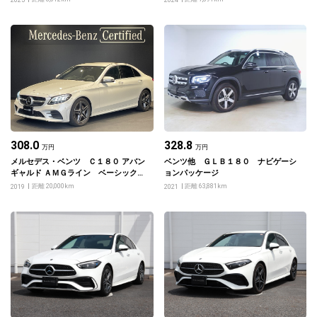
2025
2024
308.0
328.8
万円
万円
メルセデス・ベンツ Ｃ１８０ アバン
ベンツ他 ＧＬＢ１８０ ナビゲーシ
ギャルド ＡＭＧライン ベーシックパ
ョンパッケージ
ッケージ
距離 20,000km
距離 63,881km
2019
2021