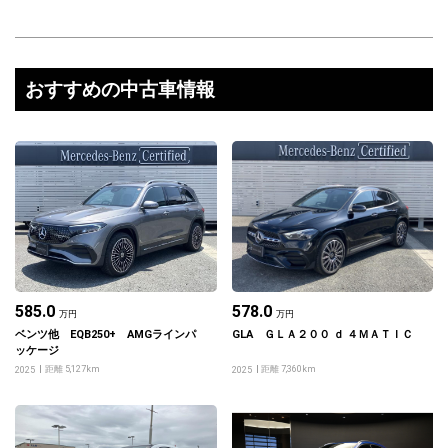
おすすめの中古車情報
585.0
578.0
万円
万円
ベンツ他 EQB250+ AMGラインパ
GLA ＧＬＡ２００ ｄ ４ＭＡＴＩＣ
ッケージ
距離 5,127km
距離 7,360km
2025
2025