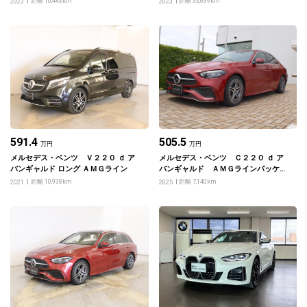
距離 10,443km
距離 33,699km
2023
2023
ベーシックパッケージ
エクスクルーシブパッケージ ベーシ
ックパッケージ
591.4
505.5
万円
万円
メルセデス・ベンツ Ｖ２２０ ｄ ア
メルセデス・ベンツ Ｃ２２０ ｄ ア
バンギャルド ロング ＡＭＧライン
バンギャルド ＡＭＧラインパッケー
ジ
距離 10,938km
距離 7,140km
2021
2025