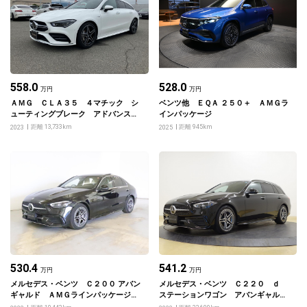
558.0
528.0
万円
万円
ＡＭＧ ＣＬＡ３５ ４マチック シ
ベンツ他 ＥＱＡ ２５０＋ ＡＭＧラ
ューティングブレーク アドバンスド
インパッケージ
パッケージ ＡＭＧパフォーマンスパ
距離 13,733km
距離 945km
2023
2025
ッケージ
530.4
541.2
万円
万円
メルセデス・ベンツ Ｃ２００ アバン
メルセデス・ベンツ Ｃ２２０ ｄ
ギャルド ＡＭＧラインパッケージ・
ステーションワゴン アバンギャル
レザーエクスクルーシブパッケージ・
ド ＡＭＧラインパッケージ レザー