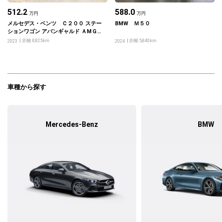
512.2
588.0
万円
万円
メルセデス・ベンツ Ｃ２００ ステー
BMW Ｍ５０
ションワゴン アバンギャルド ＡМＧ
ライン レザーエクスクルーシブパッ
距離 8,825km
距離 5,840km
2023
2024
ケージ・ベーシックパッケージ
車種から探す
Mercedes-Benz
BMW