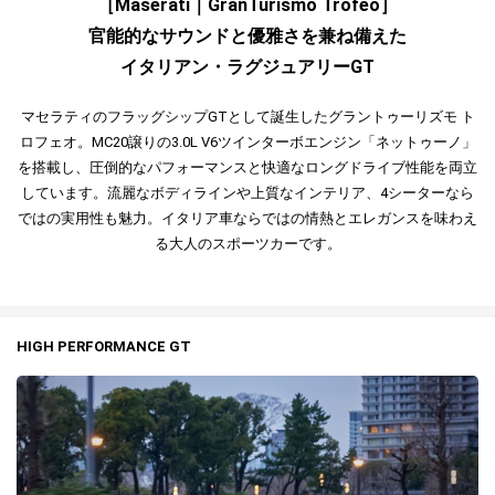
［Maserati｜GranTurismo Trofeo］
官能的なサウンドと優雅さを兼ね備えた
イタリアン・ラグジュアリーGT
マセラティのフラッグシップGTとして誕生したグラントゥーリズモ ト
ロフェオ。MC20譲りの3.0L V6ツインターボエンジン「ネットゥーノ」
を搭載し、圧倒的なパフォーマンスと快適なロングドライブ性能を両立
しています。流麗なボディラインや上質なインテリア、4シーターなら
ではの実用性も魅力。イタリア車ならではの情熱とエレガンスを味わえ
る大人のスポーツカーです。
HIGH PERFORMANCE GT