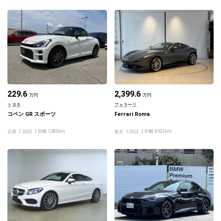
229.6
2,399.6
万円
万円
トヨタ
フェラーリ
コペン GR スポーツ
Ferrari Roma
距離 7,583km
距離 4,522km
兵庫
2022
東京
2022