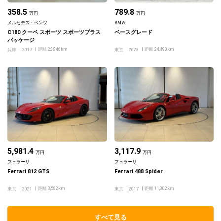
358.5
789.8
万円
万円
メルセデス・ベンツ
BMW
C180 クーペ スポーツ スポーツプラス
ベースグレード
パッケージ
距離 23,846km
距離 24,490km
兵庫
2017
東京
2023
5,981.4
3,117.9
万円
万円
フェラーリ
フェラーリ
Ferrari 812 GTS
Ferrari 488 Spider
距離 3,582km
距離 11,302km
東京
2021
東京
2017
すべて見る