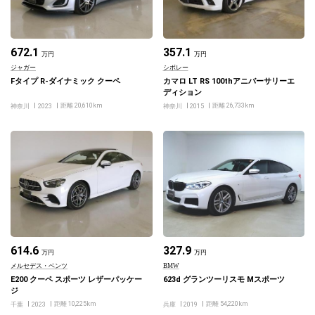
672.1
357.1
万円
万円
ジャガー
シボレー
Fタイプ R-ダイナミック クーペ
カマロ LT RS 100thアニバーサリーエ
ディション
距離 20,610km
距離 26,733km
神奈川
2023
神奈川
2015
614.6
327.9
万円
万円
メルセデス・ベンツ
BMW
E200 クーペ スポーツ レザーパッケー
623d グランツーリスモ Mスポーツ
ジ
距離 10,225km
距離 54,220km
千葉
2023
兵庫
2019