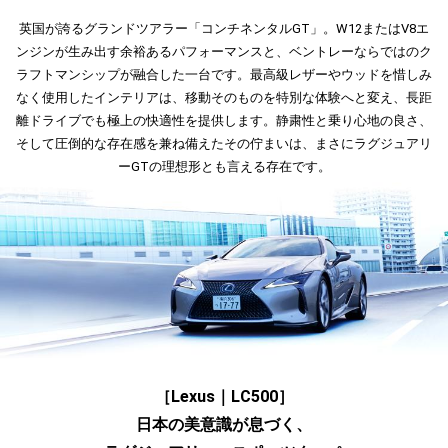
英国が誇るグランドツアラー「コンチネンタルGT」。W12またはV8エ
ンジンが生み出す余裕あるパフォーマンスと、ベントレーならではのク
ラフトマンシップが融合した一台です。最高級レザーやウッドを惜しみ
なく使用したインテリアは、移動そのものを特別な体験へと変え、長距
離ドライブでも極上の快適性を提供します。静粛性と乗り心地の良さ、
そして圧倒的な存在感を兼ね備えたその佇まいは、まさにラグジュアリ
ーGTの理想形とも言える存在です。
［Lexus｜LC500］
日本の美意識が息づく、