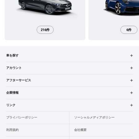
216件
6件
車を探す
中古車検索
アカウント
販売店検索
ログイン
アフターサービス
エリア別最新ニュース
マイアカウント
アフターサービス
企業情報
品質と保証
マイリスト
車検／定期点検
企業概要
リンク
ローン・リース
保存した検索条件
コーティング
業績決算情報
メルセデス・ベンツ認定中古車
プライバシーポリシー
ソーシャルメディアポリシー
自動車保険
問合せ履歴
タイヤ交換
プレスリリース
BMW認定中古車
利用規約
会社概要