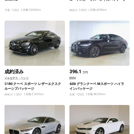
距離 23,942km
距離 4,354km
千葉
2021
神奈川
2025
成約済み
396.1
万円
メルセデス・ベンツ
BMW
C180 クーペ スポーツ レザーエクスク
420i グランクーペ Mスポーツ ハイラ
ルーシブパッケージ
インパッケージ
距離 27,410km
距離 48,576km
神奈川
2021
兵庫
2022