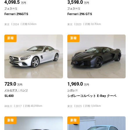
4,098.5
3,598.0
万円
万円
フェラーリ
フェラーリ
Ferrari 296GTS
Ferrari 296 GTS
距離 624km
距離 3,670km
東京
2024
東京
2023
新着
新着
729.0
1,969.0
万円
万円
メルセデス・ベンツ
シボレー
SL400
シボレーコルベット E-Ray クーペ
距離 40,398km
距離 1,045km
神奈川
2017
東京
2025
新着
新着