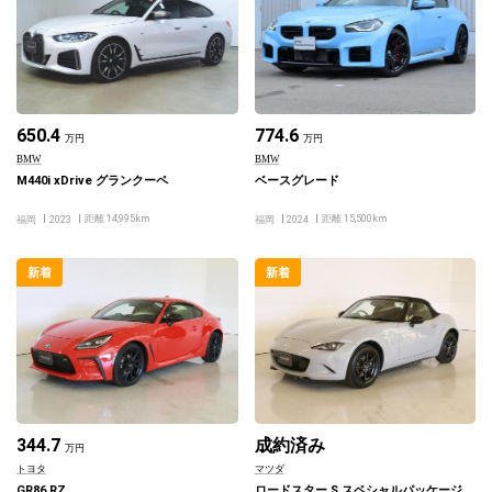
650.4
774.6
万円
万円
BMW
BMW
M440i xDrive グランクーペ
ベースグレード
距離 14,995km
距離 15,500km
福岡
2023
福岡
2024
新着
新着
344.7
成約済み
万円
トヨタ
マツダ
GR86 RZ
ロードスター S スペシャルパッケージ