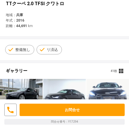
© 2021 YANASE & CO.,LTD. ALL RIGHTS RESERVED.
TTクーペ 2.0 TFSI クワトロ
新車情報
地域：
兵庫
年式：
2016
距離：
44,691
km
整備無し
リ済込
ギャラリー
41枚
お問合せ
問合せ番号：Y17294