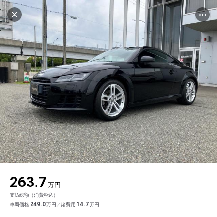
マイリストに追加
設定中
463台
電話で問い合わせ
車を探す
ヤナセ ブランドスクエア神戸ポートアイラン
ド
中古車検索
アカウント
品質評価書を見る
販売店情報
販売店検索
ログイン
アフターサービス
キャンセル
エリア別最新ニュース
マイアカウント
アフターサービス
企業情報
地図を見る
品質と保証
マイリスト
車検／定期点検
企業概要
リンク
在庫一覧
ローン・リース
保存した検索条件
コーティング
業績決算情報
メルセデス・ベンツ認定中古車
プライバシーポリシー
ソーシャルメディアポリシー
自動車保険
問合せ履歴
タイヤ交換
プレスリリース
BMW認定中古車
利用規約
会社概要
キャンセル
263.7
カタログ情報
アカウントの確認・編集
ボディ修理
ヤナセの歴史
フォルクスワーゲン認定中古車
金融商品の勧誘方針
古物営業法に基づく表示
万円
支払総額（消費税込）
ログアウト
エンジンオイル
採用情報
AUDI認定中古車
退会について
249.0
14.7
車両価格
万円／諸費用
万円
女性活躍・次世代育成
ポルシェ認定中古車