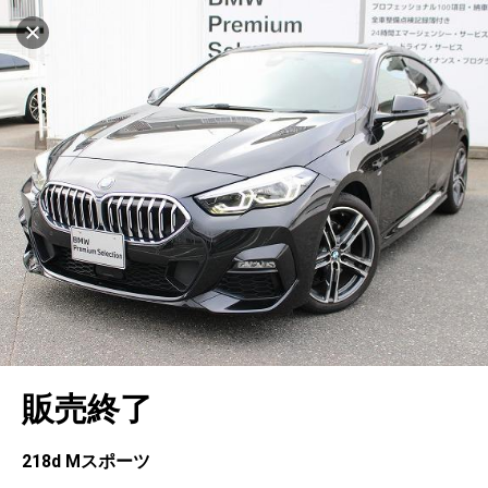
マイリストに追加
設定中
508台
電話で問い合わせ（無料）
車を探す
ヤナセバイエルンモーターズ(株) BMW
Premium Selection福岡西
中古車検索
アカウント
キャンセル
販売店情報
販売店検索
ログイン
アフターサービス
エリア別最新ニュース
マイアカウント
アフターサービス
企業情報
地図を見る
品質と保証
マイリスト
車検／定期点検
企業概要
リンク
在庫一覧
ローン・リース
保存した検索条件
コーティング
業績決算情報
メルセデス・ベンツ認定中古車
プライバシーポリシー
ソーシャルメディアポリシー
自動車保険
問合せ履歴
タイヤ交換
プレスリリース
BMW認定中古車
利用規約
会社概要
キャンセル
販売終了
カタログ情報
アカウントの確認・編集
ボディ修理
ヤナセの歴史
フォルクスワーゲン認定中古車
金融商品の勧誘方針
古物営業法に基づく表示
ログアウト
エンジンオイル
採用情報
AUDI認定中古車
退会について
218d Mスポーツ
女性活躍・次世代育成
ポルシェ認定中古車