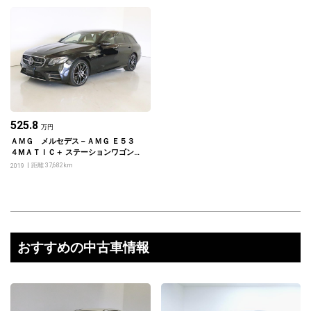
525.8
万円
ＡＭＧ メルセデス－ＡＭＧ Ｅ５３
４МＡＴＩＣ＋ ステーションワゴン
エクスクルーシブパッケージ
距離 37,682km
2019
おすすめの中古車情報