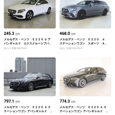
245.3
468.0
万円
万円
メルセデス・ベンツ Ｅ２２０ ｄ ア
メルセデス・ベンツ Ｅ２２０ ｄ
バンギャルド エクスクルーシブパッ
ステーションワゴン スポーツ ＡＭ
ケージ
Ｇラインインテリアパッケージ エク
距離 54,076km
距離 56,332km
2019
2023
スクルーシブパッケージ
797.1
774.3
万円
万円
メルセデス・ベンツ Ｅ２２０ ｄ ス
メルセデス・ベンツ Ｅ２２０ ｄ ス
テーションワゴン アバンギャルド Ａ
テーションワゴン アバンギャルド Ａ