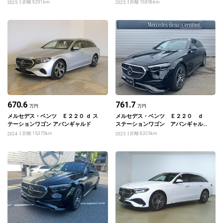
ＭＧラインパッケージ・レザーエクス
ＭＧラインパッケージ・レザーエクス
距離 9,331km
距離 10,856km
2025
2025
クルーシブパッケージ・アドバンスド
クルーシブパッケージ・アドバンスド
パッケージ・デジタルインテリアパッ
パッケージ・デジタルインテリアパッ
ケージ
ケージ
670.6
761.7
万円
万円
メルセデス・ベンツ Ｅ２２０ ｄ ス
メルセデス・ベンツ Ｅ２２０ ｄ
テーションワゴン アバンギャルド
ステーションワゴン アバンギャル
ド ＡＭＧラインパッケージ アドバ
距離 15,375km
距離 8,325km
2024
2025
ンスドパッケージ デジタルインテリ
アパッケージ レザーエクスクルーシ
ブパッケージ