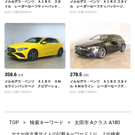
メルセデス・ベンツ Ａ１８０ スタ
メルセデス・ベンツ Ａ１８０ スタイ
イル レーダーセーフティーパッケー
ル レーダーセーフティパッケージ・
ジ ナビゲーションパッケージ
ナビゲーションパッケージ
距離 36,646km
距離 33,392km
2020
2019
358.6
278.5
万円
万円
メルセデス・ベンツ Ａ１８０ ＡＭ
メルセデス・ベンツ Ａ１８０ スタイ
Ｇラインパッケージ ナビゲーション
ル ＡＭＧライン レーダーセーフティ
パッケージ
パッケージ・ナビゲーションパッケー
距離 13,922km
距離 21,546km
2023
2020
ジ
TOP
>
検索キーワード
>
太田市 Aクラス A180
ヤナセ中古車サイトの記載キーワードより、上位検索