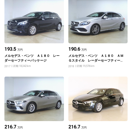
193.5
190.6
万円
万円
メルセデス・ベンツ Ａ１８０ レー
メルセデス・ベンツ Ａ１８０ ＡＭ
ダーセーフティーパッケージ
Ｇスタイル レーダーセーフティーパ
ッケージ
距離 18,342km
距離 19,576km
2017
2018
216.7
216.7
万円
万円