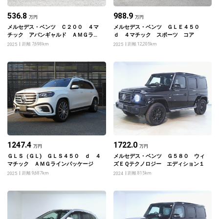
536.8
988.9
万円
万円
メルセデス・ベンツ Ｃ２００ ４マ
メルセデス・ベンツ ＧＬＥ４５０
チック アバンギャルド ＡＭＧライ
ｄ ４マチック スポーツ コア
ンパッケージ
距離 7,698km
距離 12,205km
2025
2025
1247.4
1722.0
万円
万円
ＧＬＳ（ＧＬ) ＧＬＳ４５０ ｄ ４
メルセデス・ベンツ Ｇ５８０ ウィ
マチック ＡＭＧラインパッケージ
ズＥＱテクノロジー エディション１
距離 9,687km
距離 815km
2025
2024