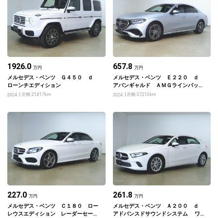
1926.0
657.8
万円
万円
メルセデス・ベンツ Ｇ４５０ ｄ
メルセデス・ベンツ Ｅ２２０ ｄ
ローンチエディション
アバンギャルド ＡＭＧラインパッケ
ージ
距離 21,817km
距離 37,213km
2024
2024
227.0
261.8
万円
万円
メルセデス・ベンツ Ｃ１８０ ロー
メルセデス・ベンツ Ａ２００ ｄ
レウスエディション レーダーセーフ
アドバンスドサウンドシステム ワイ