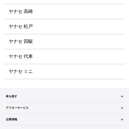
ヤナセ 高崎
ヤナセ 松戸
ヤナセ 四駆
ヤナセ 代車
ヤナセ ミニ
車を探す
中古車検索
アフターサービス
販売店検索
アフターサービス
企業情報