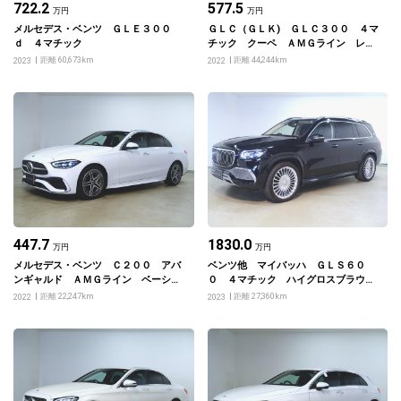
722.2
577.5
万円
万円
メルセデス・ベンツ ＧＬＥ３００
ＧＬＣ（ＧＬＫ) ＧＬＣ３００ ４マ
ｄ ４マチック
チック クーペ ＡＭＧライン レザ
ーエクスクルーシブパッケージ
距離 60,673km
距離 44,244km
2023
2022
447.7
1830.0
万円
万円
メルセデス・ベンツ Ｃ２００ アバ
ベンツ他 マイバッハ ＧＬＳ６０
ンギャルド ＡＭＧライン ベーシッ
０ ４マチック ハイグロスブラウン
クパッケージ
ライトラインライムウッドインテリア
距離 22,247km
距離 27,360km
2022
2023
トリム