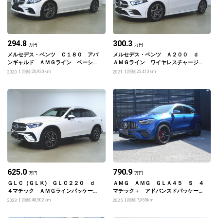
294.8
300.3
万円
万円
メルセデス・ベンツ Ｃ１８０ アバ
メルセデス・ベンツ Ａ２００ ｄ
ンギャルド ＡＭＧライン ベーシッ
ＡＭＧライン ワイヤレスチャージン
クパッケージ レーダーセーフティー
グ アドバンスドサウンドシステム
距離 20,930km
距離 23,413km
2020
2021
パッケージ
625.0
790.9
万円
万円
ＧＬＣ（ＧＬＫ) ＧＬＣ２２０ ｄ
ＡＭＧ ＡＭＧ ＧＬＡ４５ Ｓ ４
４マチック ＡＭＧラインパッケー
マチック＋ アドバンスドパッケー
ジ ドライバーズパッケージ ＡＭＧ
ジ ＡＭＧパフォーマンスパッケージ
距離 48,502km
距離 7,955km
2023
2025
レザーエクスクルーシブパッケージ