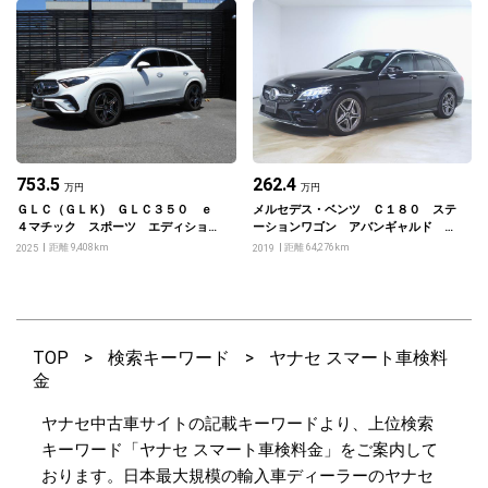
753.5
262.4
万円
万円
ＧＬＣ（ＧＬＫ) ＧＬＣ３５０ ｅ
メルセデス・ベンツ Ｃ１８０ ステ
４マチック スポーツ エディション
ーションワゴン アバンギャルド Ａ
スター ＡＭＧレザーエクスクルーシ
ＭＧライン レーダーセーフティーパ
距離 9,408km
距離 64,276km
2025
2019
ブパッケージ
ッケージ ベーシックパッケージ
TOP
>
検索キーワード
>
ヤナセ スマート車検料
金
ヤナセ中古車サイトの記載キーワードより、上位検索
キーワード「ヤナセ スマート車検料金」をご案内して
おります。日本最大規模の輸入車ディーラーのヤナセ