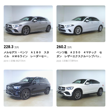
228.3
260.2
万円
万円
メルセデス・ベンツ Ａ１８０ スタ
ベンツ他 Ａ２５０ ４マチック セ
イル ＡＭＧライン レーダーセーフ
ダン レザーエクスクルーシブパッケ
ティーパッケージ ナビゲーションパ
ージ レーダーセーフティーパッケー
距離 44,313km
距離 37,589km
2019
2020
ッケージ
ジ ナビゲーションパッケージ アド
バンスドパッケージ