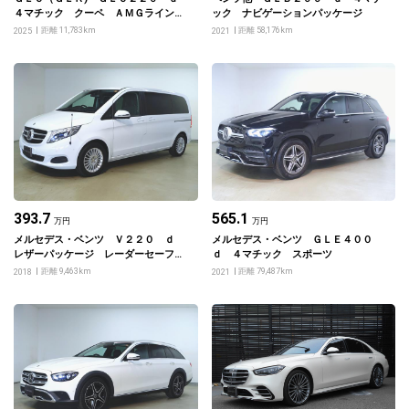
４マチック クーペ ＡＭＧラインパ
ック ナビゲーションパッケージ
ッケージ
距離 11,783km
距離 58,176km
2025
2021
393.7
565.1
万円
万円
メルセデス・ベンツ Ｖ２２０ ｄ
メルセデス・ベンツ ＧＬＥ４００
レザーパッケージ レーダーセーフテ
ｄ ４マチック スポーツ
ィーパッケージ
距離 9,463km
距離 79,487km
2018
2021