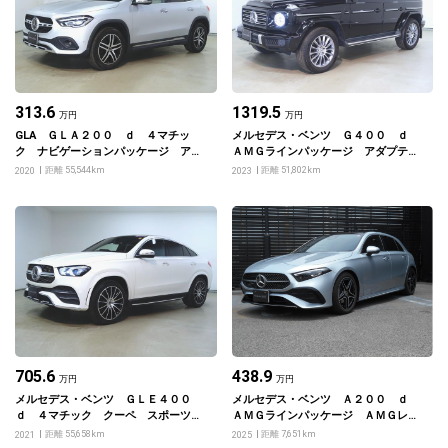
313.6
1319.5
万円
万円
GLA ＧＬＡ２００ ｄ ４マチッ
メルセデス・ベンツ Ｇ４００ ｄ
ク ナビゲーションパッケージ アド
ＡＭＧラインパッケージ アダプティ
バンスドパッケージ レザーエクスク
ブダンピングシステム ラグジュアリ
距離 55,544km
距離 51,802km
2020
2023
ルーシブパッケージ
ーパッケージ Ｇマニファクチャープ
ログラム ドウショクスペアタイアリ
ング
705.6
438.9
万円
万円
メルセデス・ベンツ ＧＬＥ４００
メルセデス・ベンツ Ａ２００ ｄ
ｄ ４マチック クーペ スポーツ
ＡＭＧラインパッケージ ＡＭＧレザ
Ｅ－アクティブボデーコントロールパ
ーエクスクルーシブパッケージ アド
距離 55,658km
距離 7,651km
2021
2025
ッケージ
バンスドパッケージ