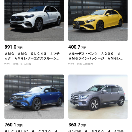
891.0
400.7
万円
万円
ＡＭＧ ＡＭＧ ＧＬＣ４３ ４マチ
メルセデス・ベンツ Ａ２００ ｄ
ック ＡＭＧレザーエクスクルーシブ
ＡＭＧラインパッケージ ＡＭＧレザ
パッケージ
ーエクスクルーシブパッケージ
距離 10,183km
距離 9,368km
2025
2024
760.1
363.7
万円
万円
ＧＬＣ（ＧＬＫ) ＧＬＣ２２０ ｄ
ベンツ他 ＧＬＢ２００ ｄ ４マチ