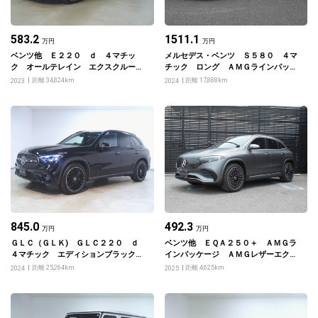
583.2
1511.1
万円
万円
ベンツ他 Ｅ２２０ ｄ ４マチッ
メルセデス・ベンツ Ｓ５８０ ４マ
ク オールテレイン エクスクルーシ
チック ロング ＡＭＧラインパッケ
ブパッケージ
ージ レザーエクスクルーシブパッケ
距離 34,824km
距離 17,888km
2023
2024
ージ
845.0
492.3
万円
万円
ＧＬＣ（ＧＬＫ) ＧＬＣ２２０ ｄ
ベンツ他 ＥＱＡ２５０＋ ＡＭＧラ
４マチック エディションブラックス
インパッケージ ＡＭＧレザーエクス
ター
クルーシブパッケージ
距離 25,264km
距離 4,625km
2024
2025