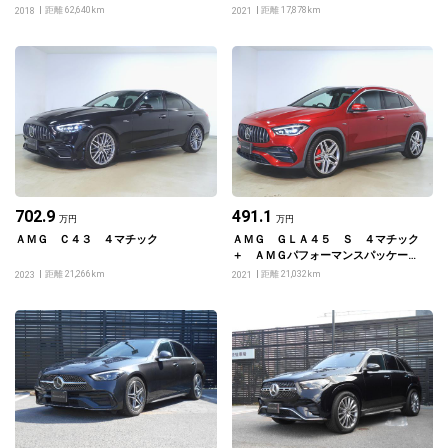
ティーパッケージ
ヤレスチャージング
距離 62,640km
距離 17,878km
2018
2021
702.9
491.1
万円
万円
ＡＭＧ Ｃ４３ ４マチック
ＡＭＧ ＧＬＡ４５ Ｓ ４マチック
＋ ＡＭＧパフォーマンスパッケー
ジ ＡＭＧアドバンスドパッケージ
距離 21,266km
距離 21,032km
2023
2021