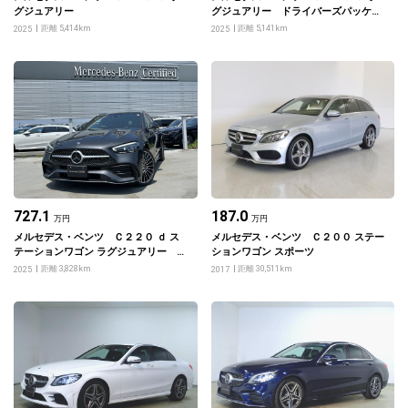
グジュアリー
グジュアリー ドライバーズパッケー
ジ
距離 5,414km
距離 5,141km
2025
2025
727.1
187.0
万円
万円
メルセデス・ベンツ Ｃ２２０ ｄ ス
メルセデス・ベンツ Ｃ２００ ステー
テーションワゴン ラグジュアリー ド
ションワゴン スポーツ
ライバーズパッケージ
距離 3,828km
距離 30,511km
2025
2017