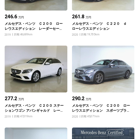
246.6
261.8
万円
万円
メルセデス・ベンツ Ｃ２００ ロー
メルセデス・ベンツ Ｃ２２０ ｄ
レウスエディション レーダーセーフ
ローレウスエディション
ティーパッケージ
距離 46,689km
距離 19,705km
2019
2020
277.2
290.2
万円
万円
メルセデス・ベンツ Ｃ２００ ステー
メルセデス・ベンツ Ｃ２００ ロー
ションワゴン アバンギャルド レーダ
レウスエディション スポーツプラス
ーセーフティパッケージ
パッケージ
距離 47,019km
距離 45,071km
2019
2020