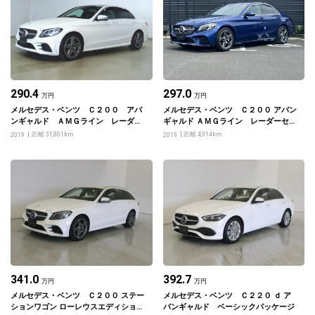
290.4
297.0
万円
万円
メルセデス・ベンツ Ｃ２００ アバ
メルセデス・ベンツ Ｃ２００ アバン
ンギャルド ＡＭＧライン レーダー
ギャルド ＡＭＧライン レーダーセー
セーフティーパッケージ
フティパッケージ
距離 31,861km
距離 4,914km
2019
2019
341.0
392.7
万円
万円
メルセデス・ベンツ Ｃ２００ ステー
メルセデス・ベンツ Ｃ２２０ ｄ ア
ションワゴン ローレウスエディショ
バンギャルド ベーシックパッケージ