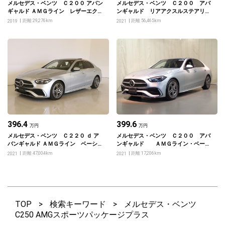
メルセデス・ベンツ Ｃ２００ アバン
メルセデス・ベンツ Ｃ２００ アバ
ギャルド ＡＭＧライン レザーエクス
ンギャルド リアアクスルステアリン
クルーシブパッケージ・レーダーセー
グ ＡＭＧライン ベーシックパッケ
距離 29,276km
距離 56,465km
2019
2021
フティパッケージ
ージ
396.4
399.6
万円
万円
メルセデス・ベンツ Ｃ２２０ ｄ ア
メルセデス・ベンツ Ｃ２００ アバ
バンギャルド ＡＭＧライン ベーシッ
ンギャルド ＡＭＧライン・ベーシ
クパッケージ
ックパッケージ・リアアクスルステア
距離 47,004km
距離 17,206km
2021
2021
リング
TOP
>
検索キーワード
>
メルセデス・ベンツ
C250 AMGスポーツパッケージプラス