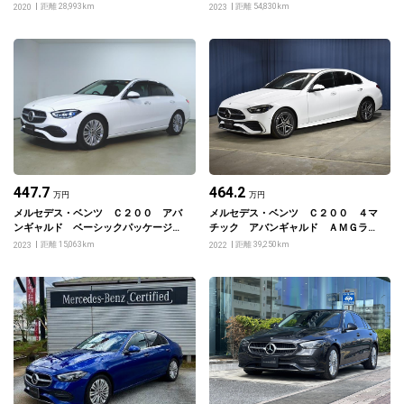
ン スポーツプラスパッケージ
距離 28,993km
距離 54,830km
2020
2023
447.7
464.2
万円
万円
メルセデス・ベンツ Ｃ２００ アバ
メルセデス・ベンツ Ｃ２００ ４マ
ンギャルド ベーシックパッケージ
チック アバンギャルド ＡＭＧライ
レザーエクスクルーシブパッケージ
ンパッケージ・ベーシックパッケージ
距離 15,063km
距離 39,250km
2023
2022