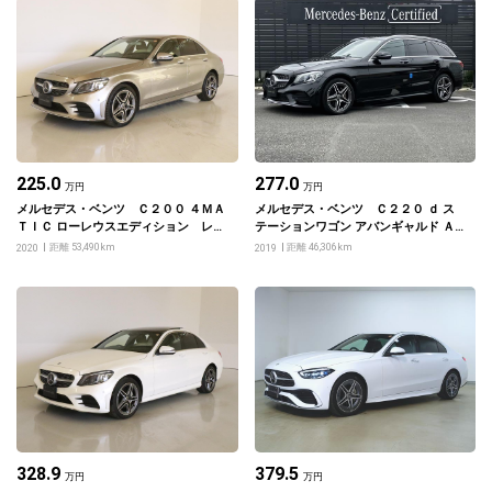
225.0
277.0
万円
万円
メルセデス・ベンツ Ｃ２００ ４ＭＡ
メルセデス・ベンツ Ｃ２２０ ｄ ス
ＴＩＣ ローレウスエディション レザ
テーションワゴン アバンギャルド Ａ
ーエクスクルーシブパッケージ・レー
ＭＧライン レーダーセーフティパッ
距離 53,490km
距離 46,306km
2020
2019
ダーセーフティパッケージ
ケージ
328.9
379.5
万円
万円