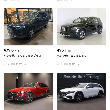
479.6
496.1
万円
万円
ベンツ他 ＥＱＢ２５０プラス
ベンツ他 ＧＬＢ１８０
距離 13,707km
距離 10,490km
2025
2025