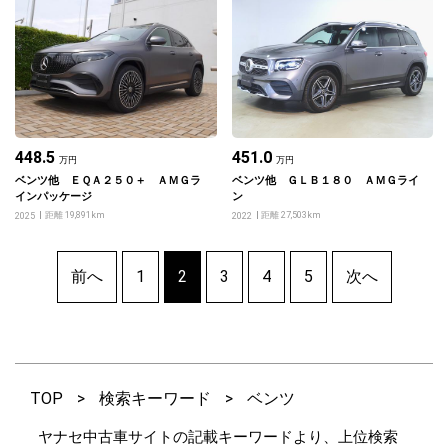
448.5
451.0
万円
万円
ベンツ他 ＥＱＡ２５０＋ ＡＭＧラ
ベンツ他 ＧＬＢ１８０ ＡＭＧライ
インパッケージ
ン
距離 19,891km
距離 27,503km
2025
2022
前へ
1
2
3
4
5
次へ
TOP
>
検索キーワード
>
ベンツ
ヤナセ中古車サイトの記載キーワードより、上位検索