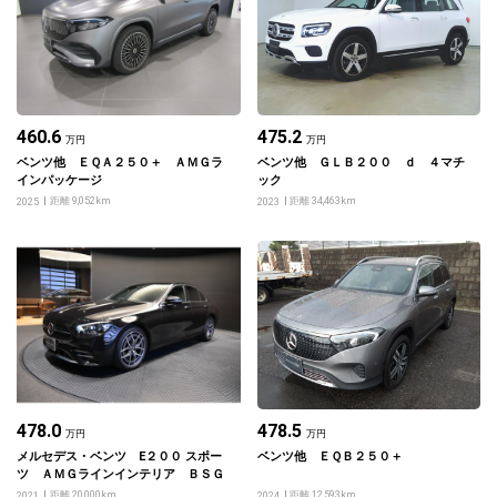
460.6
475.2
万円
万円
ベンツ他 ＥＱＡ２５０＋ ＡＭＧラ
ベンツ他 ＧＬＢ２００ ｄ ４マチ
インパッケージ
ック
距離 9,052km
距離 34,463km
2025
2023
478.0
478.5
万円
万円
メルセデス・ベンツ E２００ スポー
ベンツ他 ＥＱＢ２５０＋
ツ ＡＭＧラインインテリア ＢＳＧ
距離 20,000km
距離 12,593km
2021
2024