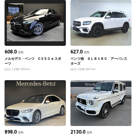
608.0
627.0
万円
万円
メルセデス・ベンツ C３５０ e スポ
ベンツ他 ＧＬＢ１８０ アーバンス
ーツ
ターズ
距離 7,960km
距離 4,861km
2025
2025
898.0
2130.0
万円
万円