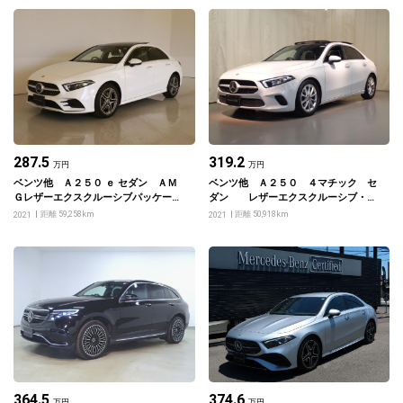
287.5
319.2
万円
万円
ベンツ他 Ａ２５０ ｅ セダン ＡＭ
ベンツ他 Ａ２５０ ４マチック セ
Ｇレザーエクスクルーシブパッケー
ダン レザーエクスクルーシブ・ア
ジ・アドバンスドパッケージ
ドバンスド・レーダーセーフティ・ナ
距離 59,258km
距離 50,918km
2021
2021
ビゲーションパッケージ
364.5
374.6
万円
万円