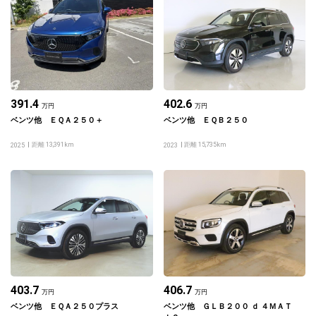
391.4
402.6
万円
万円
ベンツ他 ＥＱＡ２５０＋
ベンツ他 ＥＱＢ２５０
距離 13,391km
距離 15,735km
2025
2023
403.7
406.7
万円
万円
ベンツ他 ＥＱＡ２５０プラス
ベンツ他 ＧＬＢ２００ ｄ ４ＭＡＴ