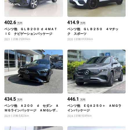
402.6
414.9
万円
万円
ベンツ他 ＧＬＢ２００ ｄ ４ＭＡＴ
ベンツ他 ＧＬＢ２５０ ４マチッ
ＩＣ ナビゲーションパッケージ
ク スポーツ
距離 25,369km
距離 69,936km
2021
2020
434.5
446.1
万円
万円
ベンツ他 Ａ２００ ｄ セダン Ａ
ベンツ他 ＥＱＡ２５０＋ ＡＭＧラ
ＭＧラインパッケージ ＡＭＧレザー
インパッケージ
エクスクルーシブパッケージ アドバ
距離 8,422km
距離 9,049km
2025
2024
ンスドパッケージ