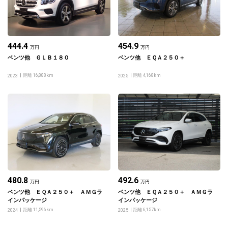
444.4
454.9
万円
万円
ベンツ他 ＧＬＢ１８０
ベンツ他 ＥＱＡ２５０＋
距離 16,888km
距離 4,168km
2023
2025
480.8
492.6
万円
万円
ベンツ他 ＥＱＡ２５０＋ ＡＭＧラ
ベンツ他 ＥＱＡ２５０＋ ＡＭＧラ
インパッケージ
インパッケージ
距離 11,596km
距離 6,157km
2024
2025