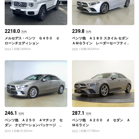
2218.0
239.8
万円
万円
メルセデス・ベンツ Ｇ４５０ ｄ
ベンツ他 Ａ１８０ スタイル セダン
ローンチエディション
ＡＭＧライン レーダーセーフティパ
ッケージ・ナビゲーションパッケージ
距離 2,668km
距離 44,330km
2024
2020
246.1
287.1
万円
万円
ベンツ他 Ａ２５０ ４マチック セ
ベンツ他 Ａ２００ ｄ セダン Ａ
ダン ナビゲーションパッケージ レ
ＭＧライン
ザーエクスクルーシブパッケージ
距離 41,522km
距離 37,750km
2019
2022