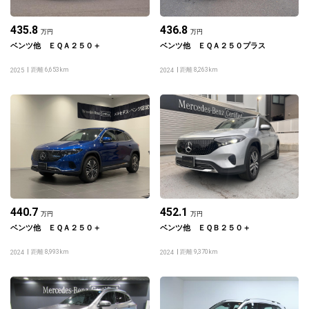
435.8
436.8
万円
万円
ベンツ他 ＥＱＡ２５０＋
ベンツ他 ＥＱＡ２５０プラス
距離 6,653km
距離 8,263km
2025
2024
440.7
452.1
万円
万円
ベンツ他 ＥＱＡ２５０＋
ベンツ他 ＥＱＢ２５０＋
距離 8,993km
距離 9,370km
2024
2024