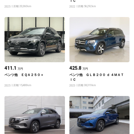
ＩＣ
距離 20,360km
距離 56,292km
2025
2022
411.1
425.8
万円
万円
ベンツ他 ＥＱＡ２５０＋
ベンツ他 ＧＬＢ２００ ｄ ４ＭＡＴ
ＩＣ
距離 15,488km
距離 38,319km
2025
2023