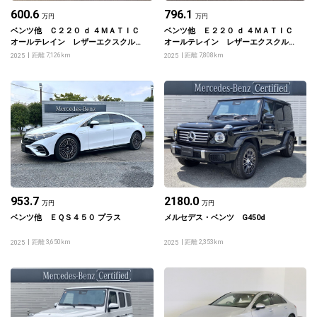
600.6
796.1
万円
万円
ベンツ他 Ｃ２２０ ｄ ４ＭＡＴＩＣ
ベンツ他 Ｅ２２０ ｄ ４ＭＡＴＩＣ
オールテレイン レザーエクスクルー
オールテレイン レザーエクスクルー
シブパッケージ
シブパッケージ
距離 7,126km
距離 7,808km
2025
2025
953.7
2180.0
万円
万円
ベンツ他 ＥＱＳ４５０ プラス
メルセデス・ベンツ G450d
距離 3,650km
距離 2,353km
2025
2025