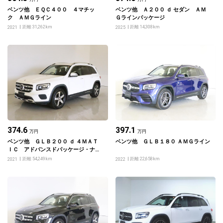
ベンツ他 ＥＱＣ４００ ４マチッ
ベンツ他 Ａ２００ ｄ セダン ＡＭ
ク ＡＭＧライン
Ｇラインパッケージ
距離 31,262km
距離 14,308km
2021
2025
374.6
397.1
万円
万円
ベンツ他 ＧＬＢ２００ ｄ ４ＭＡＴ
ベンツ他 ＧＬＢ１８０ ＡＭＧライン
ＩＣ アドバンスドパッケージ・ナビ
ゲーションパッケージ
距離 54,249km
距離 22,658km
2021
2022