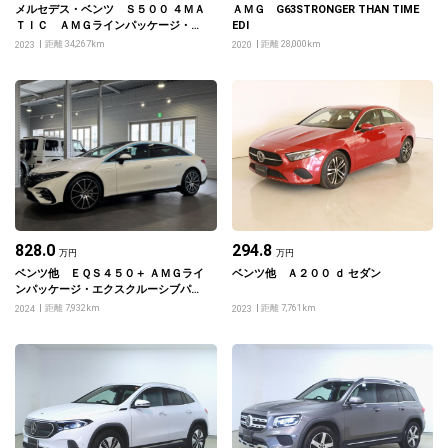
メルセデス・ベンツ Ｓ５００ ４ＭＡ
ＡＭＧ G63STRONGER THAN TIME
ＴＩＣ ＡＭＧラインパッケージ・レ
EDI
ザーエクスクルーシブパッケージ・ベ
距離 34,267km
距離 28,000km
2023
2020
ーシックパッケージ・ドライバーズパ
ッケージ
828.0
294.8
万円
万円
ベンツ他 ＥＱＳ４５０＋ ＡＭＧライ
ベンツ他 Ａ２００ ｄ セダン
ンパッケージ・エクスクルーシブパッ
ケージ・ＭＢＵＸリアエンターテイン
距離 7,932km
距離 7,761km
2024
2023
メントシステムパッケージ・リアコン
フォートパッケージ