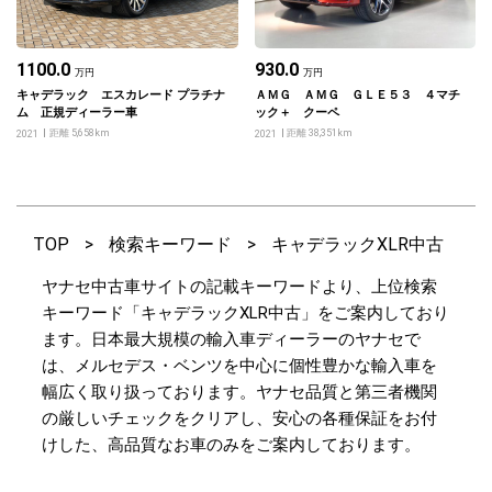
1100.0
930.0
万円
万円
キャデラック エスカレード プラチナ
ＡＭＧ ＡＭＧ ＧＬＥ５３ ４マチ
ム 正規ディーラー車
ック＋ クーペ
距離 5,658km
距離 38,351km
2021
2021
TOP
>
検索キーワード
>
キャデラックXLR中古
ヤナセ中古車サイトの記載キーワードより、上位検索
キーワード「キャデラックXLR中古」をご案内しており
ます。日本最大規模の輸入車ディーラーのヤナセで
は、メルセデス・ベンツを中心に個性豊かな輸入車を
幅広く取り扱っております。ヤナセ品質と第三者機関
の厳しいチェックをクリアし、安心の各種保証をお付
けした、高品質なお車のみをご案内しております。