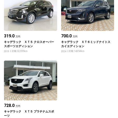
319.0
700.0
万円
万円
キャデラック ＸＴ５ クロスオーバー
キャデラック ＸＴ６ミッドナイトス
スポーツエディション
カイエディション
距離 32,555km
距離 14,054km
2019
2024
728.0
万円
キャデラック ＸＴ５ プラチナムスポ
ーツ