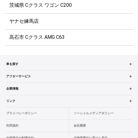
茨城県 Cクラス ワゴン C200
ヤナセ練馬店
高石市 Cクラス AMG C63
車を探す
中古車検索
アフターサービス
販売店検索
アフターサービス
企業情報
エリア別最新ニュース
車検／定期点検
企業概要
リンク
品質と保証
コーティング
業績決算情報
ヤナセ認定中古車
プライバシーポリシー
ソーシャルメディアポリシー
ローン・リース
タイヤ交換
プレスリリース
BMW認定中古車
利用規約
会社概要
自動車保険
ボディ修理
ヤナセの歴史
フォルクスワーゲン認定中古車
金融商品の勧誘方針
古物営業法に基づく表示