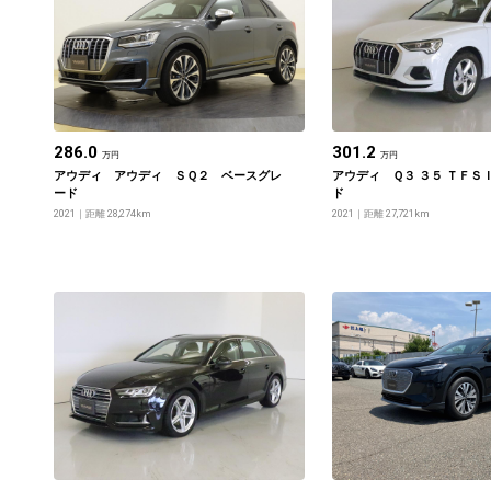
286.0
301.2
万円
万円
アウディ アウディ ＳＱ２ ベースグレ
アウディ Ｑ３ ３５ ＴＦＳ
ード
ド
2021
距離 28,274km
2021
距離 27,721km