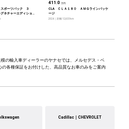
411.0
万円
 スポーツバック ３
CLA ＣＬＡ１８０ ＡＭＧラインパッケ
シグネチャーエディショ
ージ
m
2024
距離 12,633km
規模の輸入車ディーラーのヤナセでは、メルセデス・ベ
心の各種保証をお付けした、高品質なお車のみをご案内
olkswagen
Cadillac｜CHEVROLET