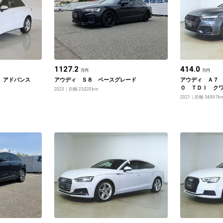
1127.2
414.0
万円
万円
Ｉ アドバンス
アウディ Ｓ８ ベースグレード
アウディ Ａ７
０ ＴＤＩ ク
2023
距離 23,020km
2021
距離 54,907k