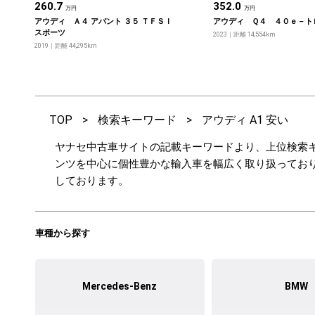
260.7
352.0
万円
万円
アウディ Ａ４ アバント ３５ ＴＦＳＩ
アウディ Ｑ４ ４０ｅ－ト
スポーツ
2023
距離 14,554km
2019
距離 44,295km
TOP
>
検索キーワード
>
アウディ A1 安い
ヤナセ中古車サイトの記載キーワードより、上位検索キ
ンツを中心に個性豊かな輸入車を幅広く取り扱ってお
しております。
車種から探す
Mercedes-Benz
BMW