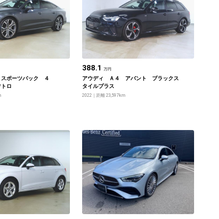
388.1
万円
 スポーツバック ４
アウディ Ａ４ アバント ブラックス
ワトロ
タイルプラス
m
2022
距離 23,597km