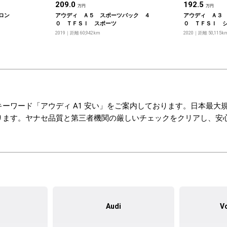
209.0
192.5
万円
万円
ロン
アウディ Ａ５ スポーツバック ４
アウディ Ａ３
０ ＴＦＳＩ スポーツ
０ ＴＦＳＩ 
ン
2019
距離 60,942km
2020
距離 50,115k
ーワード「アウディ A1 安い」をご案内しております。日本最大
ります。ヤナセ品質と第三者機関の厳しいチェックをクリアし、安
Audi
V