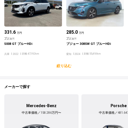
331.6
285.0
万円
万円
プジョー
プジョー
5008 GT ブルーHDi
プジョー 308SW GT ブルーHDi
距離 47,192km
距離 55,418km
兵庫
2022
愛知
2024
絞り込む
メーカーで探す
Mercedes-Benz
Porsche
中古車価格／158.286万円〜
中古車価格／481.6