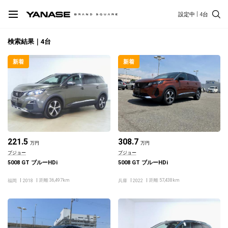
設定中
4台
検索結果｜4台
新着
新着
221.5
308.7
万円
万円
プジョー
プジョー
5008 GT ブルーHDi
5008 GT ブルーHDi
距離 36,497km
距離 57,438km
福岡
2018
兵庫
2022