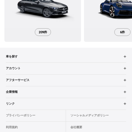
209件
6件
車を探す
中古車検索
アカウント
販売店検索
ログイン
アフターサービス
エリア別最新ニュース
マイアカウント
アフターサービス
企業情報
品質と保証
マイリスト
車検／定期点検
企業概要
リンク
ローン・リース
保存した検索条件
コーティング
業績決算情報
メルセデス・ベンツ認定中古車
プライバシーポリシー
ソーシャルメディアポリシー
自動車保険
問合せ履歴
タイヤ交換
プレスリリース
BMW認定中古車
利用規約
会社概要