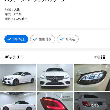
© 2021 YANASE & CO.,LTD. ALL RIGHTS RESERVED.
新車情報
地域：
大阪
年式：
2019
距離：
10,934
km
2年保証
整備付き
リ済込
ギャラリー
38枚