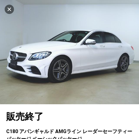
マイリストに追加
設定中
1001台
電話で問い合わせ（無料）
車を探す
千里
サーティファイドカーセンター
中古車検索
アカウント
キャンセル
販売店情報
販売店検索
ログイン
アフターサービス
エリア別最新ニュース
マイアカウント
アフターサービス
企業情報
地図を見る
品質と保証
マイリスト
車検／定期点検
企業概要
リンク
在庫一覧
ローン・リース
保存した検索条件
コーティング
業績決算情報
ヤナセ認定中古車
プライバシーポリシー
ソーシャルメディアポリシー
自動車保険
問合せ履歴
タイヤ交換
プレスリリース
BMW認定中古車
利用規約
会社概要
キャンセル
販売終了
カタログ情報
アカウントの確認・編集
ボディ修理
ヤナセの歴史
フォルクスワーゲン認定中古車
金融商品の勧誘方針
古物営業法に基づく表示
ログアウト
エンジンオイル
採用情報
AUDI認定中古車
退会について
C180 アバンギャルド AMGライン レーダーセーフティー
パッケージ ベーシックパッケージ
女性活躍・次世代育成
ポルシェ認定中古車